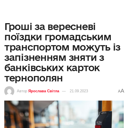
Гроші за вересневі
поїздки громадським
транспортом можуть із
запізненням зняти з
банківських карток
тернополян
A
Автор
Ярослава Світла
21.09.2023
A