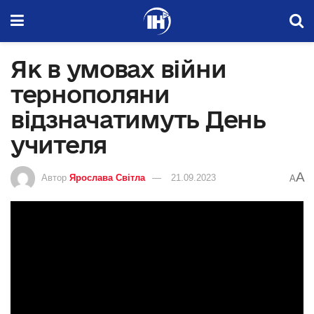
Як в умовах війни
тернополяни
відзначатимуть День
учителя
A
Автор
Ярослава Світла
21.09.2023
A