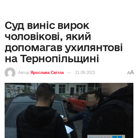
Суд виніс вирок
чоловікові, який
допомагав ухилянтові
на Тернопільщині
A
Автор
Ярослава Світла
21.09.2023
A