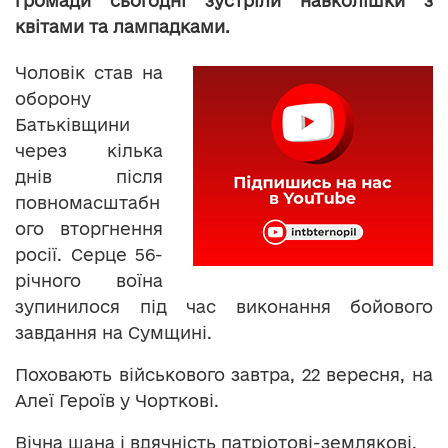
громади сьогодні зустріли навколішки з
квітами та лампадками.
Чоловік став на
оборону
Батьківщини
через кілька
днів після
повномасштабн
ого вторгнення
росії. Серце 56-
річного воїна
зупинилося під час виконання бойового
завдання на Сумщині.
Поховають військового завтра, 22 вересня, на
Алеї Героїв у Чорткові.
Вічна шана і вдячність патріотові-землякові.