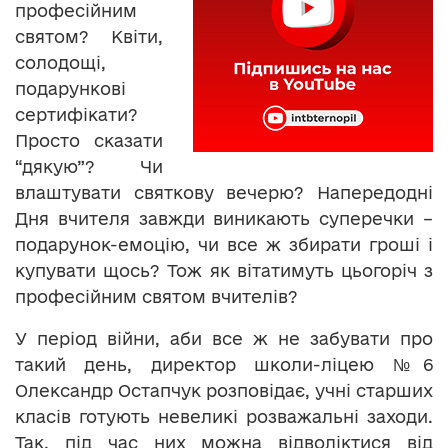
професійним
святом? Квіти,
солодощі,
подарункові
сертифікати?
Просто сказати
“дякую”? Чи
влаштувати святкову вечерю? Напередодні
Дня вчителя завжди виникають суперечки –
подарунок-емоцію, чи все ж збирати гроші і
купувати щось? Тож як вітатимуть цьогоріч з
професійним святом вчителів?
У період війни, аби все ж не забувати про
такий день, директор школи-ліцею №6
Олександр Остапчук розповідає, учні старших
класів готують невеликі розважальні заходи.
Так, під час них можна відволіктися від