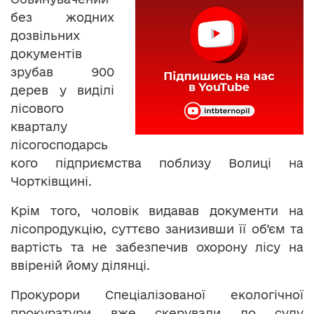
без жодних
дозвільних
документів
зрубав 900
дерев у виділі
лісового
кварталу
лісогосподарсь
кого підприємства поблизу Волиці на
Чортківщині.
Крім того, чоловік видавав документи на
лісопродукцію, суттєво занизивши її об’єм та
вартість та не забезпечив охорону лісу на
ввіреній йому ділянці.
Прокурори Спеціалізованої екологічної
прокуратури вже скерували до суду