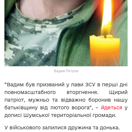
Вадим Петров
“Вадим був призваний у лави ЗСУ в перші дні
повномасштабного вторгнення. Щирий
патріот, мужньо та відважно боронив нашу
батьківщину від лютого ворога”, –
йдеться
у
дописі Шумської територіальної громади.
У військового залилися дружина та донька.