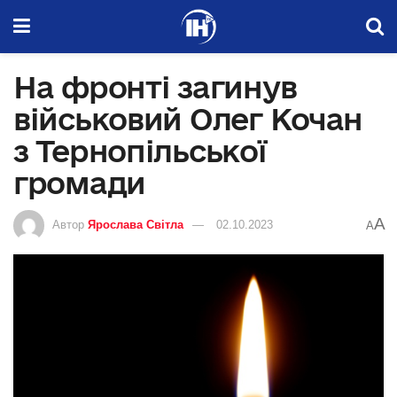
На фронті загинув
військовий Олег Кочан
з Тернопільської
громади
A
Автор
Ярослава Світла
02.10.2023
A