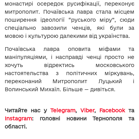
монастирі осередок русифікації, переконує
митрополит. Почаївська лавра стала місцем
поширення ідеології “руського міру”, сюди
спеціально завозили ченців, які були за
мовою і культурою далекими від українства.
Почаївська лавра оповита міфами та
маніпуляціями, і насправді ченці просто не
хочуть відректись московського
настоятельства з політичних міркувань,
переконаний Митрополит Луцький і
Волинський Михаїл. Більше — дивіться.
Читайте нас у
Telegram
,
Viber
,
Facebook
та
Instagram
: головні новини Тернополя та
області.