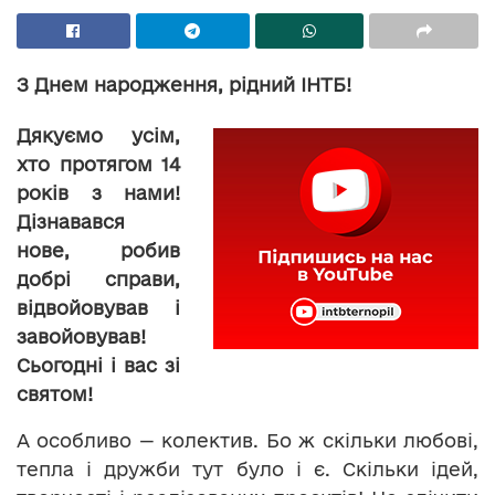
З Днем народження, рідний ІНТБ!
Дякуємо усім,
хто протягом 14
років з нами!
Дізнавався
нове, робив
добрі справи,
відвойовував і
завойовував!
Сьогодні і вас зі
святом!
А особливо — колектив. Бо ж скільки любові,
тепла і дружби тут було і є. Скільки ідей,