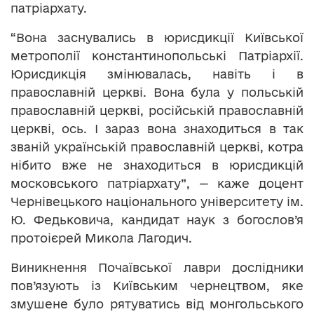
патріархату.
“Вона заснувались в юрисдикції Київської
метрополії константинопольські Патріархії.
Юрисдикція змінювалась, навіть і в
православній церкві. Вона була у польській
православній церкві, російській православній
церкві, ось. І зараз вона знаходиться в так
званій українській православній церкві, котра
нібито вже не знаходиться в юрисдикцій
московського патріархату”, — каже доцент
Чернівецького національного університету ім.
Ю. Федьковича, кандидат наук з богослов’я
протоієрей Микола Лагодич.
Виникнення Почаївської лаври дослідники
пов’язують із Київським чернецтвом, яке
змушене було рятуватись від монгольського