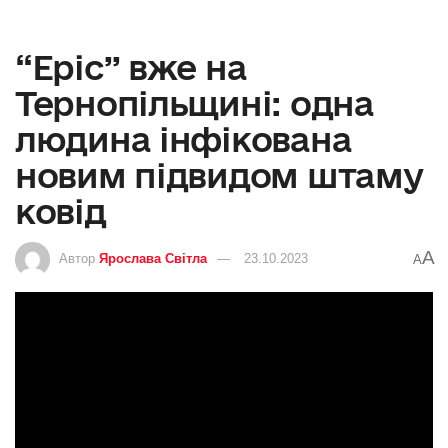
“Еріс” вже на
Тернопільщині: одна
людина інфікована
новим підвидом штаму
ковід
A
Автор
Ярослава Світла
23.10.2023
A