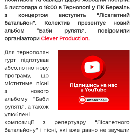
5 листопада о 18:00 в Тернополі у ПК Березіль
з концертом виступить “Лісапетний
батальйон”. Колектив презентує новий
альбом “Баби рулять”, повідомили
організатори
Clever Production.
Для тернополян
гурт підготував
абсолютно нову
програму, що
міститиме пісні
з нового
альбому “Баби
рулять”, а також
улюблені
композиції з репертуару “Лісапетного
батальйону” і пісні, які вже давно не звучали