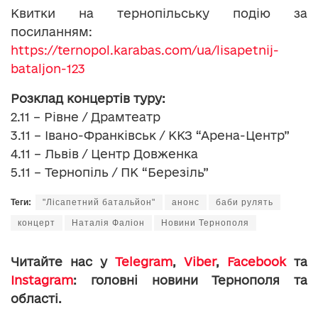
Квитки на тернопільську подію за
посиланням:
https://ternopol.karabas.com/ua/lisapetnij-
bataljon-123
Розклад концертів туру:
2.11 – Рівне / Драмтеатр
3.11 – Івано-Франківськ / ККЗ “Арена-Центр”
4.11 – Львів / Центр Довженка
5.11 – Тернопіль / ПК “Березіль”
Теги:
"Лісапетний батальйон"
анонс
баби рулять
концерт
Наталія Фаліон
Новини Тернополя
Читайте нас у
Telegram
,
Viber
,
Facebook
та
Instagram
: головні новини Тернополя та
області.