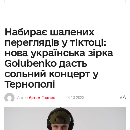
Набирає шалених
переглядів у тіктоці:
нова українська зірка
Golubenko дасть
сольний концерт у
Тернополі
A
Автор
Артем Гнатюк
23.10.2023
A