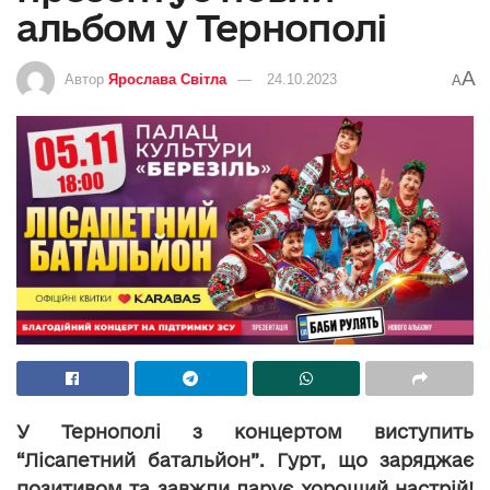
альбом у Тернополі
A
Автор
Ярослава Світла
24.10.2023
A
У Тернополі з концертом виступить
“Лісапетний батальйон”. Гурт, що заряджає
позитивом та завжди дарує хороший настрій!