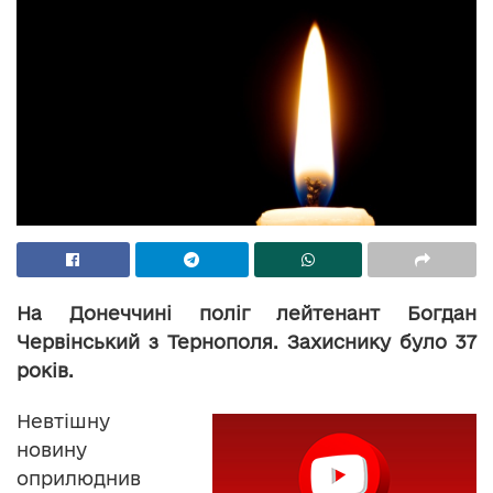
На Донеччині поліг лейтенант Богдан
Червінський з Тернополя. Захиснику було 37
років.
Невтішну
новину
оприлюднив