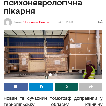
психоневрологічна
лікарня
A
Автор
Ярослава Світла
24.10.2023
A
Новий та сучасний томограф доправили у
Тернопільську обласну клінічну