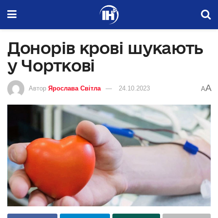
Донорів крові шукають
у Чорткові
A
Автор
Ярослава Світла
24.10.2023
A