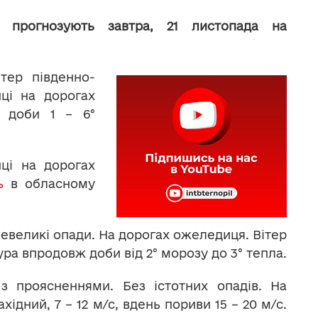
 прогнозують завтра, 21 листопада на
ітер південно-
нці на дорогах
ж доби 1 – 6°
нці на дорогах
ь
в обласному
Невеликі опади. На дорогах ожеледиця. Вітер
тура впродовж доби від 2° морозу до 3° тепла.
 з проясненнями. Без істотних опадів. На
ідний, 7 – 12 м/с, вдень пориви 15 – 20 м/с.