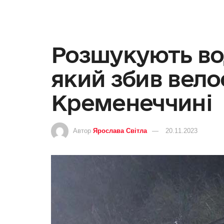
Розшукують вод
який збив вело
Кременеччині
Автор
Ярослава Світла
20.11.2023