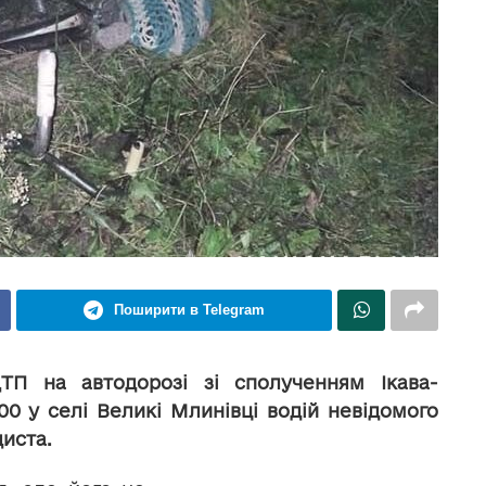
Поширити в Telegram
ТП на автодорозі зі сполученням Ікава-
00 у селі Великі Млинівці водій невідомого
иста.