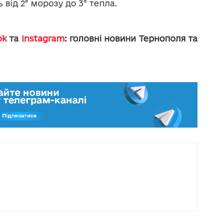
 від 2° морозу до 3° тепла.
ok
та
Instagram
: головні новини Тернополя та