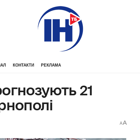
НАЛ
КОНТАКТИ
РЕКЛАМА
рогнозують 21
рнополі
A
A