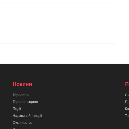
Новини
П
Тернопіль
Си
Тернопільщина
Пр
Події
Ка
Надзвичайні події
Те
Суспільство