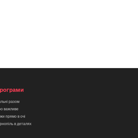
рограми
льні разом
о важливе
жи прямо в очі
рнопіль в деталях