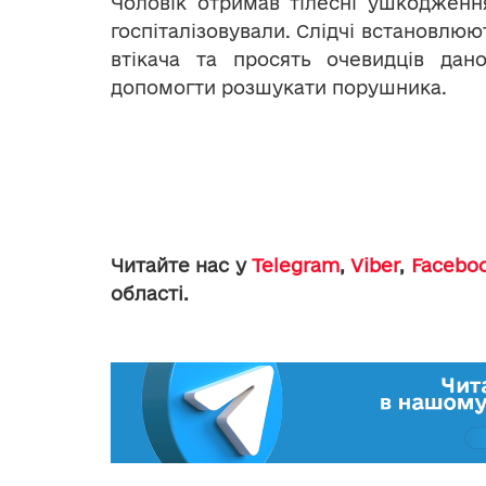
Чоловік отримав тілесні ушкодженн
госпіталізовували. Слідчі встановлюю
втікача та просять очевидців дано
допомогти розшукати порушника.
Читайте нас у
Telegram
,
Viber
,
Facebo
області.