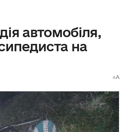
ія автомобіля,
сипедиста на
A
A