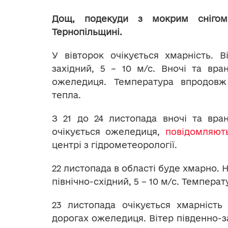
Дощ, подекуди з мокрим снігом
Тернопільщині.
У вівторок очікується хмарність. В
західний, 5 – 10 м/с. Вночі та вра
ожеледиця. Температура впродов
тепла.
З 21 до 24 листопада вночі та вра
очікується ожеледиця,
повідомляют
центрі з гідрометеорології.
22 листопада в області буде хмарно. 
північно-східний, 5 – 10 м/с. Темпера
23 листопада очікується хмарність
дорогах ожеледиця. Вітер південно-зах