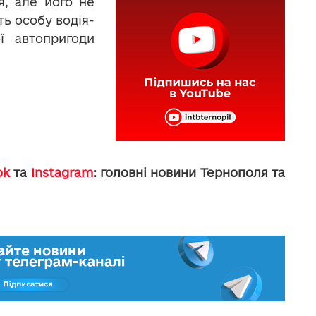
я, але його не
ть особу водія-
ї автопригоди
ok
та
Instagram
: головні новини Тернополя та