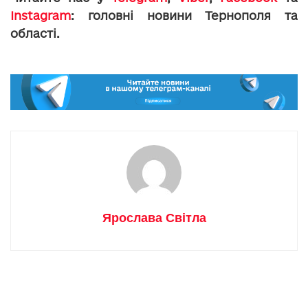
Instagram
: головні новини Тернополя та
області.
Ярослава Світла