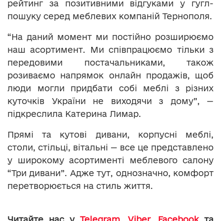
рейтинг за позитивними відгуками у гугл-
пошуку серед меблевих компаній Тернополя.
“На даний момент ми постійно розширюємо
наш асортимент. Ми співпрацюємо тільки з
передовими постачальниками, також
розиваємо напрямок онлайн продажів, щоб
люди могли придбати собі меблі з різних
куточків України не виходячи з дому”, —
підкреслила Катерина Лимар.
Прямі та кутові дивани, корпусні меблі,
столи, стільці, вітальні — все це представлено
у широкому асортименті меблевого салону
“Три дивани”. Адже тут, однозначно, комфорт
перетворюється на cтиль життя.
Читайте нас у
Telegram
,
Viber
,
Facebook
та