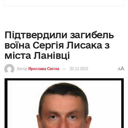
Підтвердили загибель
воїна Сергія Лисака з
міста Ланівці
A
Автор
Ярослава Світла
20.12.2023
A