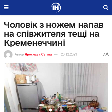
Чоловік з ножем напав
на співжителя тещі на
Кременеччині
A
Автор
Ярослава Світла
20.12.2023
A