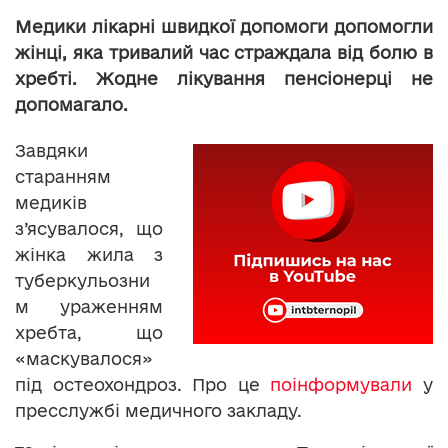
Медики лікарні швидкої допомоги допомогли
жінці, яка тривалий час страждала від болю в
хребті. Жодне лікування пенсіонерці не
допомагало.
Завдяки
старанням
медиків
з’ясувалося, що
жінка жила з
туберкульозни
м ураженням
хребта, що
«маскувалося»
під остеохондроз. Про це
поінформували
у
пресслужбі медичного закладу.