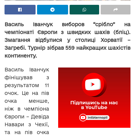
Василь Іванчук виборов “срібло” на
чемпіонаті Європи з швидких шахів (бліц).
Змагання відбулися у столиці Хорватії –
Загребі. Турнір зібрав 559 найкращих шахістів
континенту.
Василь Іванчук
фінішував з
результатом 11
очок. Це на пів
очка менше,
ніж в чемпіона
Європи – Девіда
Навари з Чехії,
та на пів очка