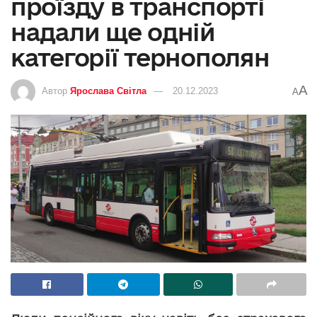
проїзду в транспорті
надали ще одній
категорії тернополян
A
Автор
Ярослава Світла
20.12.2023
A