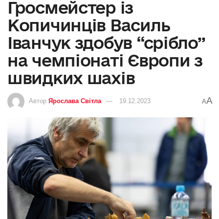
Гросмейстер із
Копичинців Василь
Іванчук здобув “срібло”
на чемпіонаті Європи з
швидких шахів
A
Автор
Ярослава Світла
19.12.2023
A