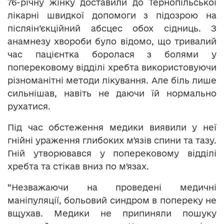
76-річну жінку доставили до Тернопільської
лікарні швидкої допомоги з підозрою на
післяін’єкційний абсцес обох сідниць. З
анамнезу хвороби було відомо, що тривалий
час пацієнтка боролася з болями у
поперековому відділі хребта використовуючи
різноманітні методи лікування. Але біль лише
сильнішав, навіть не даючи їй нормально
рухатися.
Під час обстеження медики виявили у неї
гнійні ураження глибоких мʼязів спини та тазу.
Гній утворювався у поперековому відділі
хребта та стікав вниз по мʼязах.
“Незважаючи на проведені медичні
маніпуляції, больовий синдром в попереку не
вщухав. Медики не припиняли пошуку