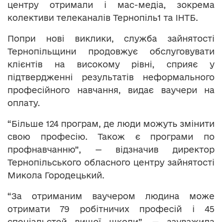
центру отримали і мас-медіа, зокрема
колективи телеканалів Тернопіль1 та ІНТБ.
Попри нові виклики, служба зайнятості
Тернопільщини продовжує обслуговувати
клієнтів на високому рівні, сприяє у
підтвердженні результатів неформального
професійного навчання, видає ваучери на
оплату.
“Більше 124 програм, де люди можуть змінити
свою професію. Також є програми по
профнавчанню”, — відзначив директор
Тернопільського обласного центру зайнятості
Микола Городецький.
“За отриманим ваучером людина може
отримати 79 робітничих професій і 45
спеціальстей вищої школи”, — зауважила