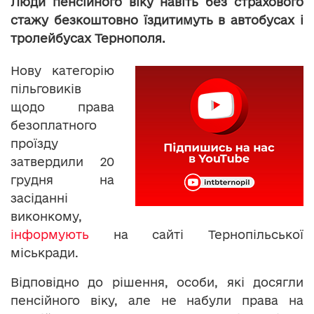
Люди пенсійного віку навіть без страхового
стажу безкоштовно їздитимуть в автобусах і
тролейбусах Тернополя.
Нову категорію
пільговиків
щодо права
безоплатного
проїзду
затвердили 20
грудня на
засіданні
виконкому,
інформують
на сайті Тернопільської
міськради.
Відповідно до рішення, особи, які досягли
пенсійного віку, але не набули права на