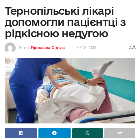
Тернопільські лікарі
допомогли пацієнтці з
рідкісною недугою
A
Автор
Ярослава Світла
20.12.2023
A