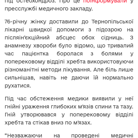
під остеохондроз. Про це
поінформували
у
пресслужбі медичного закладу.
76-річну жінку доставили до Тернопільської
лікарні швидкої допомоги з підозрою на
післяін’єкційний абсцес обох сідниць. З
анамнезу хвороби було відомо, що тривалий
час пацієнтка боролася з болями у
поперековому відділі хребта використовуючи
різноманітні методи лікування. Але біль лише
сильнішав, навіть не даючи їй нормально
рухатися.
Під час обстеження медики виявили у неї
гнійні ураження глибоких мʼязів спини та тазу.
Гній утворювався у поперековому відділі
хребта та стікав вниз по мʼязах.
“Незважаючи на проведені медичні