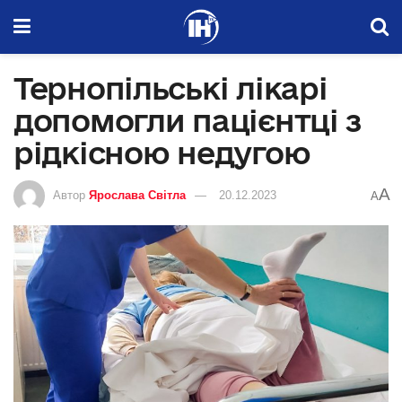
Тернопільські лікарі
допомогли пацієнтці з
рідкісною недугою
A
Автор
Ярослава Світла
20.12.2023
A