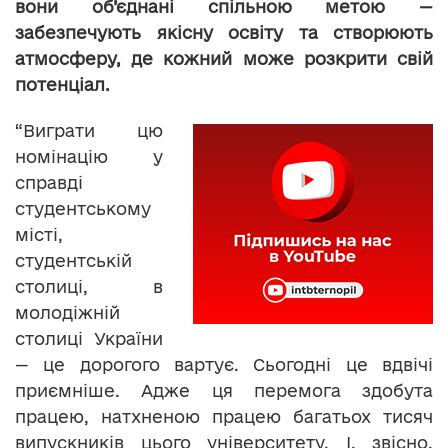
вони об’єднані спільною метою —
забезпечують якісну освіту та створюють
атмосферу, де кожний може розкрити свій
потенціал.
“Виграти цю
номінацію у
справді
студентському
місті,
студентській
столиці, в
молодіжній
столиці України
— це дорогого вартує. Сьогодні це вдвічі
приємніше. Адже ця перемога здобута
працею, натхненою працею багатьох тисяч
випускників цього університету. І, звісно,