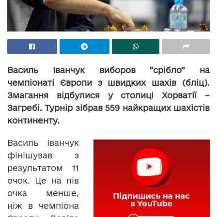
Василь Іванчук виборов “срібло” на
чемпіонаті Європи з швидких шахів (бліц).
Змагання відбулися у столиці Хорватії –
Загребі. Турнір зібрав 559 найкращих шахістів
континенту.
Василь Іванчук
фінішував з
результатом 11
очок. Це на пів
очка менше,
ніж в чемпіона