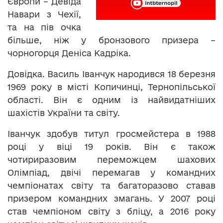
Європи – Девіда
Навари з Чехії,
та на пів очка
більше, ніж у бронзового призера –
чорногорця Деніса Кадріка.
Довідка. Василь Іванчук народився 18 березня
1969 року в місті Копичинці, Тернопільської
області. Він є одним із найвидатніших
шахістів України та світу.
Іванчук здобув титул гросмейстера в 1988
році у віці 19 років. Він є також
чотириразовим переможцем шахових
Олімпіад, двічі перемагав у командних
чемпіонатах світу та багаторазово ставав
призером командних змагань. У 2007 році
став чемпіоном світу з бліцу, а 2016 року