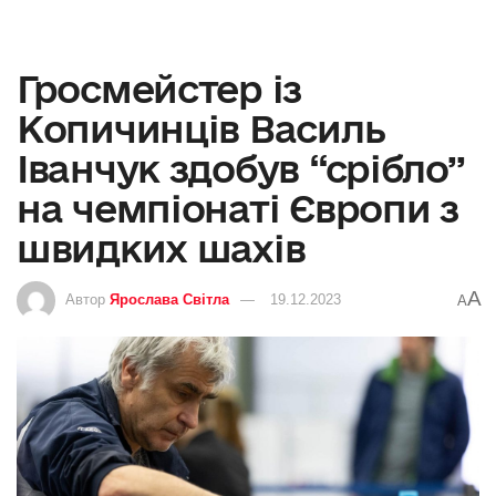
Гросмейстер із
Копичинців Василь
Іванчук здобув “срібло”
на чемпіонаті Європи з
швидких шахів
A
Автор
Ярослава Світла
19.12.2023
A