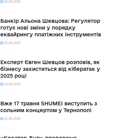
20.06.2025
Банкір Альона Шевцова: Регулятор
готує нові зміни у порядку
еквайрингу платіжних інструментів
20.06.2025
Експерт Євген Шевцов розповів, як
бізнесу захиститься від кібератак у
2025 році
19.05.2025
Вже 17 травня SHUMEI виступить з
сольним концертом у Тернополі
15.05.2025
«Креатор-Буд» продовжує