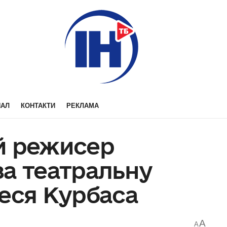
НАЛ
КОНТАКТИ
РЕКЛАМА
й режисер
за театральну
Леся Курбаса
A
A