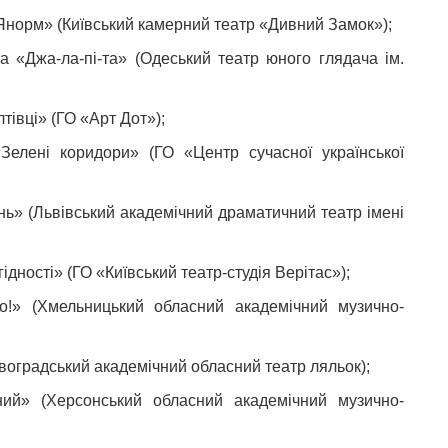
норм» (Київський камерний театр «Дивний Замок»);
 «Джа-ла-пі-та» (Одеський театр юного глядача ім.
івці» (ГО «Арт Дот»);
лені коридори» (ГО «Центр сучасної української
ь» (Львівський академічний драматичний театр імені
ідності» (ГО «Київський театр-студія Верітас»);
!» (Хмельницький обласний академічний музично-
;
воградський академічний обласний театр ляльок);
ий» (Херсонський обласний академічний музично-