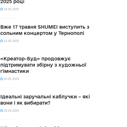
2025 році
19.05.2025
Вже 17 травня SHUMEI виступить з
сольним концертом у Тернополі
15.05.2025
«Креатор-Буд» продовжує
підтримувати збірну з художньої
гімнастики
15.05.2025
Ідеальні заручальні каблучки – які
вони і як вибирати?
29.04.2025