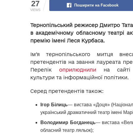
27
Поширити на Facebook
VIEWS
Тернопільський режисер Дмитро Татар
в академічному обласному театрі ак
премію імені Леся Курбаса.
Ім’я тернопільського митця вне
претендентів на звання лауреата прем
Перелік
оприлюднили
на сайті М
культури та інформаційної політики.
Серед претендентів також:
Ігор Білиць
— вистава «Доця» (Націонал
український драматичний театр імені Марі
Володимир Богданець
— вистава «Вели
обласний театр ляльок);