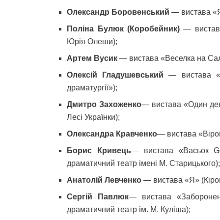
Олександр Боровенський
— вистава «Я
Поліна Булюк (Коробейник)
— вистава
Юрія Олеши);
Артем Вусик
— вистава «Веселка на Салт
Олексій Гладушевський
— вистава «Зе
драматургії»);
Дмитро Захоженко
— вистава «Один ден
Лесі Українки);
Олександра Кравченко
— вистава «Вірог
Борис Кривець
— вистава «Васьок Go
драматичний театр імені М. Старицького)
Анатолій Левченко
— вистава «Я» (Кіро
Сергій Павлюк
— вистава «Заборонен
драматичний театр ім. М. Куліша);