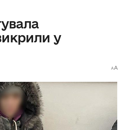
гувала
викрили у
A
A