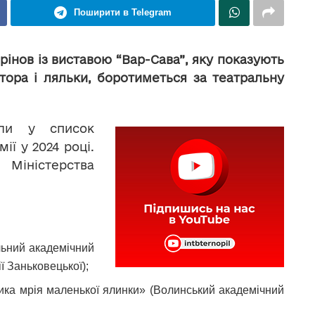
Поширити в Telegram
інов із виставою “Вар-Сава”, яку показують
тора і ляльки, боротиметься за театральну
сли у список
ії у 2024 році.
іністерства
ьний академічний
ї Заньковецької);
ка мрія маленької ялинки» (Волинський академічний