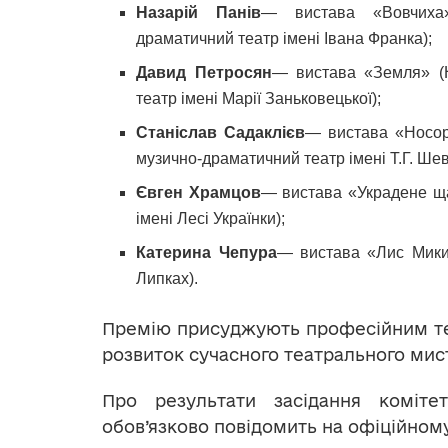
Назарій Панів
— вистава «Вовчиха» 
драматичний театр імені Івана Франка);
Давид Петросян
— вистава «Земля» (Н
театр імені Марії Заньковецької);
Станіслав Садаклієв
— вистава «Носор
музично-драматичний театр імені Т.Г. Шев
Євген Храмцов
— вистава «Украдене ща
імені Лесі Українки);
Катерина Чепура
— вистава «Лис Микит
Липках).
Премію присуджують професійним те
розвиток сучасного театрального мис
Про результати засідання коміт
обов’язково повідомить на офіційному