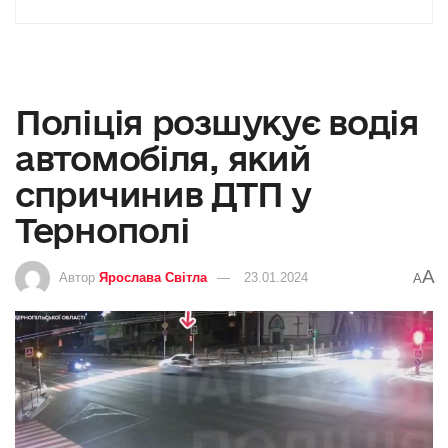
Поліція розшукує водія
автомобіля, який
спричинив ДТП у
Тернополі
A
Автор
Ярослава Світла
23.01.2024
A