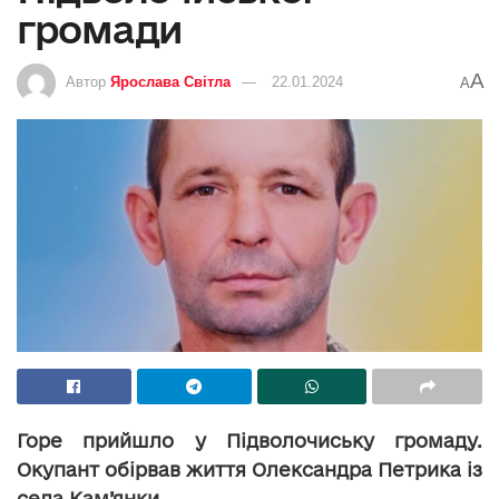
громади
A
Автор
Ярослава Світла
22.01.2024
A
Горе прийшло у Підволочиську громаду.
Окупант обірвав життя Олександра Петрика із
села Кам’янки.