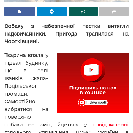
Собаку з небезпечної пастки витягли
надзвичайники. Пригода трапилася на
Чортківщині.
Тварина впала у
підвал будинку,
що в селі
Іванків Скала-
Подільської
громади.
Самостійно
вибратися на
поверхню
собака не зміг, йдеться у
повідомленні
головного управління ДСНС України в