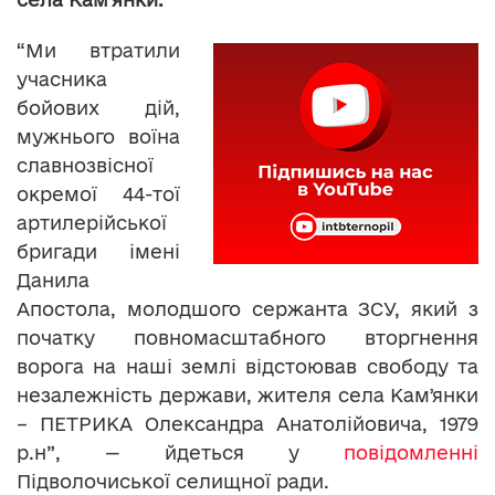
“Ми втратили
учасника
бойових дій,
мужнього воїна
славнозвісної
окремої 44-тої
артилерійської
бригади імені
Данила
Апостола, молодшого сержанта ЗСУ, який з
початку повномасштабного вторгнення
ворога на наші землі відстоював свободу та
незалежність держави, жителя села Камʼянки
– ПЕТРИКА Олександра Анатолійовича, 1979
р.н”, — йдеться у
повідомленні
Підволочиської селищної ради.