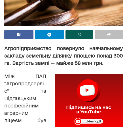
Агропідприємство повернуло навчальному
закладу земельну ділянку площею понад 300
га. Вартість землі — майже 58 млн грн.
Між ПАП
“Агропродсерві
с” та
Підгаєцьким
професійним
аграрним
ліцеєм був