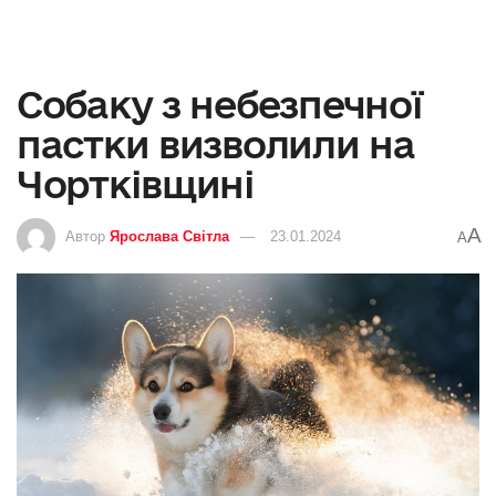
Собаку з небезпечної
пастки визволили на
Чортківщині
A
Автор
Ярослава Світла
23.01.2024
A