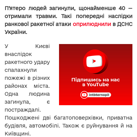
П’ятеро людей загинули, щонайменше 40 —
отримали травми. Такі попередні наслідки
ранкової ракетної атаки
оприлюднили
в ДСНС
України.
У Києві
внаслідок
ракетного удару
спалахнули
пожежі в різних
районах міста.
Одна людина
загинула, є
постраждалі.
Пошкоджені дві багатоповерхівки, приватна
будівля, автомобілі. Також є руйнування й на
Київщині.