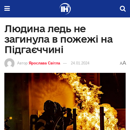
Людина ледь не
загинула в пожежі на
Підгаєччині
A
Автор
Ярослава Світла
24.01.2024
A