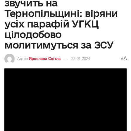
звучить на
Тернопільщині: віряни
усіх парафій УГКЦ
цілодобово
молитимуться за ЗСУ
A
Автор
Ярослава Світла
23.01.2024
A