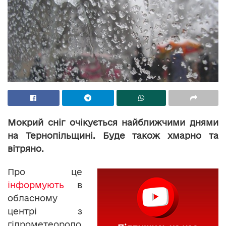
Мокрий сніг очікується найближчими днями
на Тернопільщині. Буде також хмарно та
вітряно.
Про це
інформують
в
обласному
центрі з
гідрометеороло