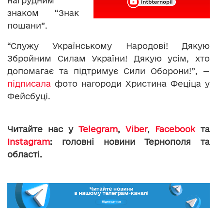
нагрудним
знаком “Знак
пошани”.
“Служу Українському Народові!
Дякую
Збройним Силам України!
Дякую усім, хто
допомагає та підтримує Сили Оборони!”,
—
підписала
фото нагороди Христина Феціца у
Фейсбуці.
Читайте нас у
Telegram
,
Viber
,
Facebook
та
Instagram
: головні новини Тернополя та
області.