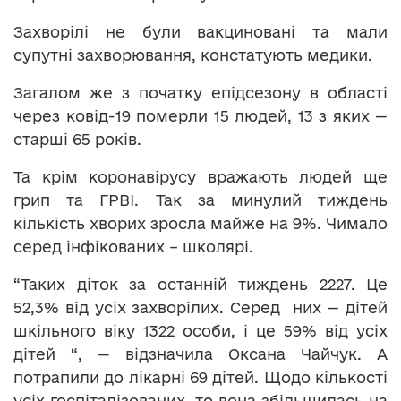
Захворілі не були вакциновані та мали
супутні захворювання, констатують медики.
Загалом же з початку епідсезону в області
через ковід-19 померли 15 людей, 13 з яких —
старші 65 років.
Та крім коронавірусу вражають людей ще
грип та ГРВІ. Так за минулий тиждень
кількість хворих зросла майже на 9%. Чимало
серед інфікованих – школярі.
“Таких діток за останній тиждень 2227. Це
52,3% від усіх захворілих. Серед них — дітей
шкільного віку 1322 особи, і це 59% від усіх
дітей “, — відзначила Оксана Чайчук. А
потрапили до лікарні 69 дітей. Щодо кількості
усіх госпіталізованих, то вона збільшилась на