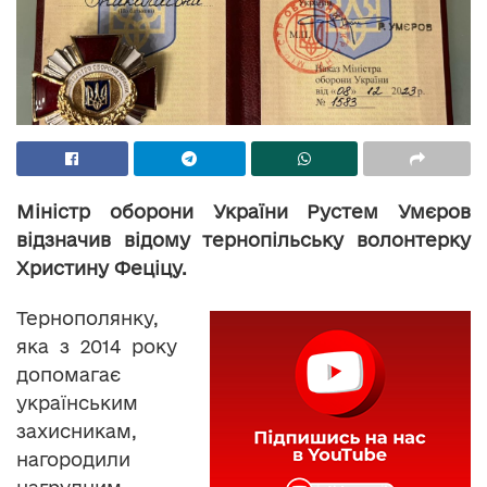
Міністр оборони України Рустем Умєров
відзначив відому тернопільську волонтерку
Христину Феціцу.
Тернополянку,
яка з 2014 року
допомагає
українським
захисникам,
нагородили