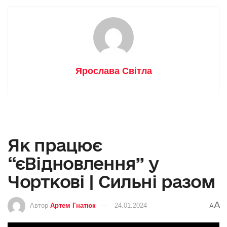
Ярослава Світла
Як працює
“єВідновлення” у
Чорткові | Сильні разом
A
Автор
Артем Гнатюк
24.01.2024
A