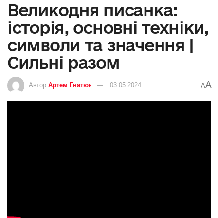
Великодня писанка:
історія, основні техніки,
символи та значення |
Сильні разом
A
Автор
Артем Гнатюк
03.05.2024
A