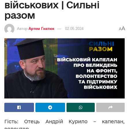
військових | Сильні
разом
A
Автор
Артем Гнатюк
02.05.2024
A
Гість: Отець Андрій Курило – капелан,
волонтер