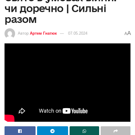
чи доречно | Сильні
разом
A
Автор
Артем Гнатюк
07.05.2024
A