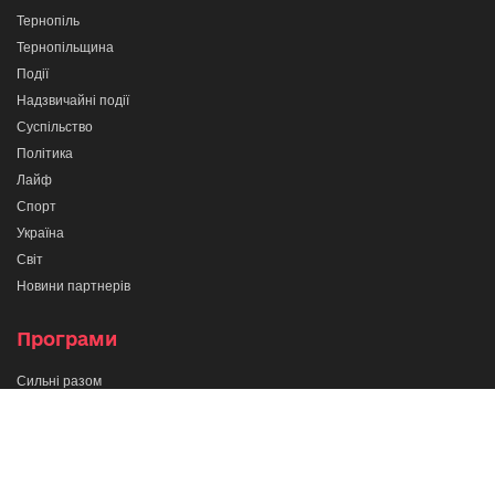
Тернопіль
Тернопільщина
Події
Надзвичайні події
Суспільство
Політика
Лайф
Спорт
Україна
Світ
Новини партнерів
Програми
Сильні разом
Про важливе
Кажи прямо в очі
Тернопіль в деталях