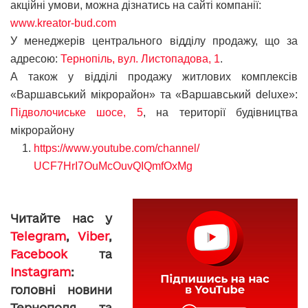
акційні умови, можна дізнатись на сайті компанії:
www.kreator-bud.com
У менеджерів центрального відділу продажу, що за
адресою:
Тернопіль, вул. Листопадова, 1
.
А також у відділі продажу житлових комплексів
«Варшавський мікрорайон» та «Варшавський deluxe»:
Підволочиське шосе, 5
, на території будівництва
мікрорайону
https://www.youtube.com/
channel/
UCF7HrI7OuMcOuvQIQmfOxMg
Читайте нас у
Telegram
,
Viber
,
Facebook
та
Instagram
:
головні новини
Тернополя та