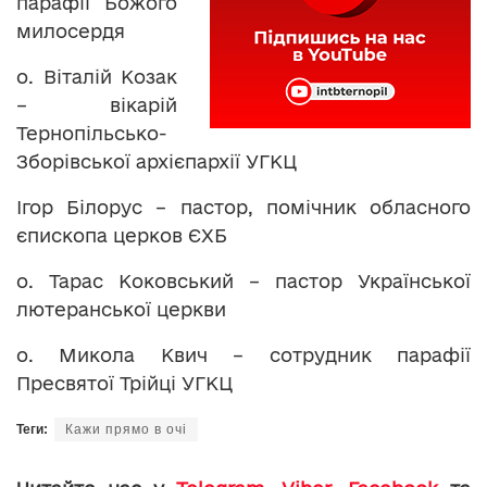
парафії Божого
милосердя
о. Віталій Козак
– вікарій
Тернопільсько-
Зборівської архієпархії УГКЦ
Ігор Білорус – пастор, помічник обласного
єпископа церков ЄХБ
о. Тарас Коковський – пастор Української
лютеранської церкви
о. Микола Квич – сотрудник парафії
Пресвятої Трійці УГКЦ
Теги:
Кажи прямо в очі