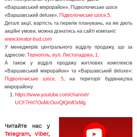
«Варшавський мікрорайон», Підволочиське шосе
«Варшавський deluxe»,
Підволочиське шосе,5
.
Деталі акції, вартість та перелік планувань, на які діють
акційні умови, можна дізнатись на сайті компанії:
www.kreator-bud.com
У менеджерів центрального відділу продажу, що за
адресою:
Тернопіль, вул. Листопадова, 1
.
А також у відділі продажу житлових комплексів
«Варшавський мікрорайон» та «Варшавський deluxe»:
Підволочиське шосе, 5
, на території будівництва
мікрорайону
https://www.youtube.com/
channel/
UCF7HrI7OuMcOuvQIQmfOxMg
Читайте нас у
Telegram
,
Viber
,