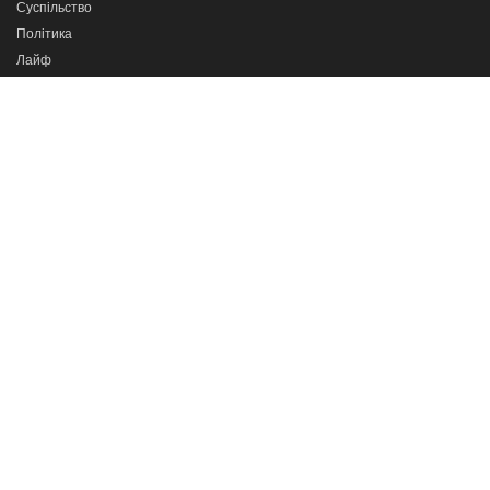
Суспільство
Політика
Лайф
Спорт
Україна
Світ
Новини партнерів
Програми
Сильні разом
Про важливе
Кажи прямо в очі
Тернопіль в деталях
Телеканал
ІНТБ
© 2022. Всі права захищені. При використанні