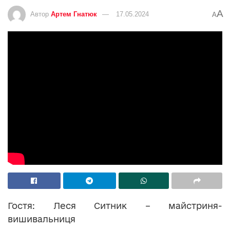
A
Автор
Артем Гнатюк
17.05.2024
A
Гостя: Леся Ситник – майстриня-
вишивальниця