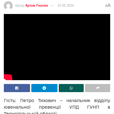
A
Автор
Артем Гнатюк
15.05.2024
A
Гість: Петро Тихович – начальник відділу
ювенальної превенції УПД ГУНП в
Тернопільській області