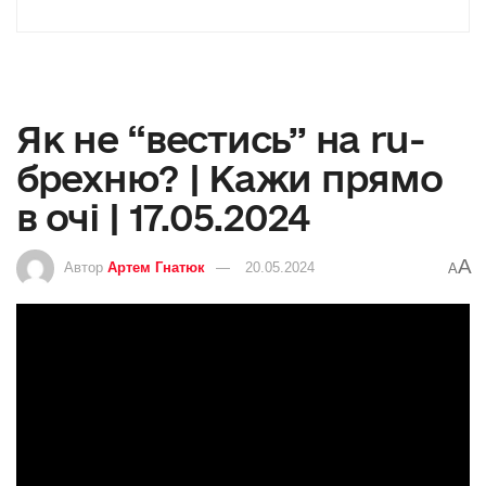
Як не “вестись” на ru-
брехню? | Кажи прямо
в очі | 17.05.2024
A
Автор
Артем Гнатюк
20.05.2024
A