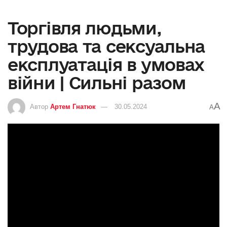
Торгівля людьми,
трудова та сексуальна
експлуатація в умовах
війни | Сильні разом
A
Автор
Артем Гнатюк
30.05.2024
A