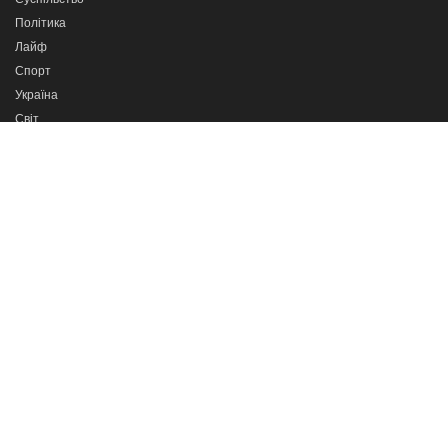
Політика
Лайф
Спорт
Україна
Світ
Новини партнерів
Програми
Сильні разом
Про важливе
Кажи прямо в очі
Тернопіль в деталях
Телеканал
ІНТБ
© 2022. Всі права захищені. При використанні