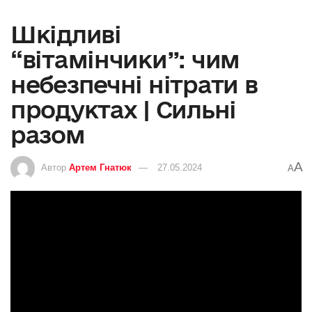
Шкідливі
“вітамінчики”: чим
небезпечні нітрати в
продуктах | Сильні
разом
A
Автор
Артем Гнатюк
27.05.2024
A