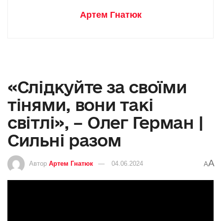
Артем Гнатюк
«Слідкуйте за своїми
тінями, вони такі
світлі», – Олег Герман |
Сильні разом
A
Автор
Артем Гнатюк
04.06.2024
A