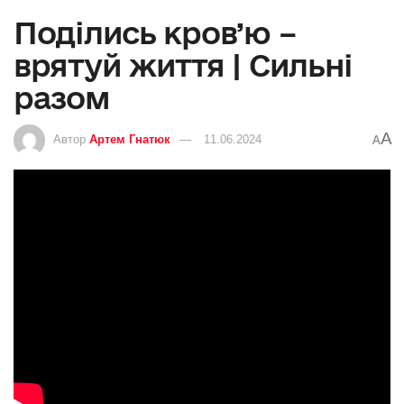
Поділись кров’ю –
врятуй життя | Сильні
разом
A
Автор
Артем Гнатюк
11.06.2024
A