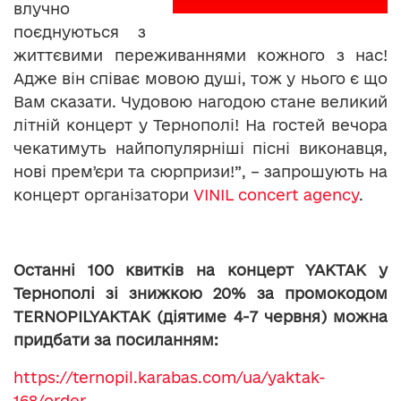
влучно
поєднуються з
життєвими переживаннями кожного з нас!
Адже він співає мовою душі, тож у нього є що
Вам сказати. Чудовою нагодою стане великий
літній концерт у Тернополі! На гостей вечора
чекатимуть найпопулярніші пісні виконавця,
нові премʼєри та сюрпризи!”, – запрошують на
концерт організатори
VINIL сoncert agency
.
Останні 100 квитків на концерт YAKTAK у
Тернополі зі знижкою 20% за промокодом
TERNOPILYAKTAK (діятиме 4-7 червня) можна
придбати за посиланням:
https://ternopil.karabas.com/ua/yaktak-
168/order