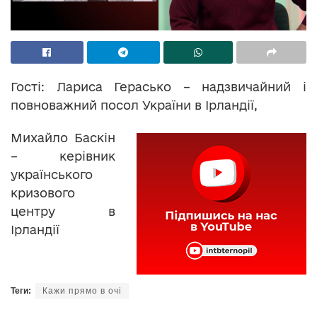
Гості: Лариса Герасько – надзвичайний і
повноважний посол України в Ірландії,
Михайло Баскін
– керівник
українського
кризового
центру в
Ірландії
Теги:
Кажи прямо в очі