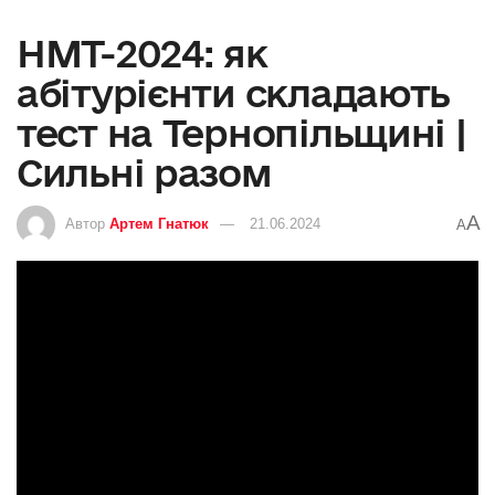
НМТ-2024: як
абітурієнти складають
тест на Тернопільщині |
Сильні разом
A
Автор
Артем Гнатюк
21.06.2024
A