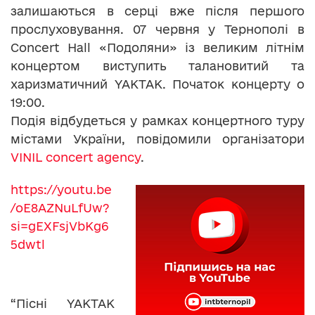
залишаються в серці вже після першого
прослуховування. 07 червня у Тернополі в
Concert Hall «Подоляни» із великим літнім
концертом виступить талановитий та
харизматичний YAKTAK. Початок концерту о
19:00.
Подія відбудеться у рамках концертного туру
містами України, повідомили організатори
VINIL сoncert agency
.
https://youtu.be
/oE8AZNuLfUw?
si=gEXFsjVbKg6
5dwtl
“Пісні YAKTAK