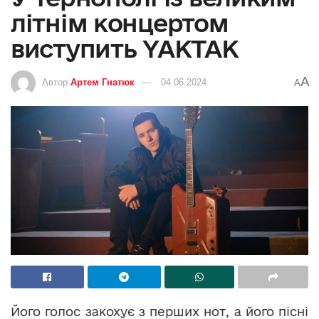
літнім концертом
виступить YAKTAK
A
Автор
Артем Гнатюк
04.06.2024
A
Його голос закохує з перших нот, а його пісні