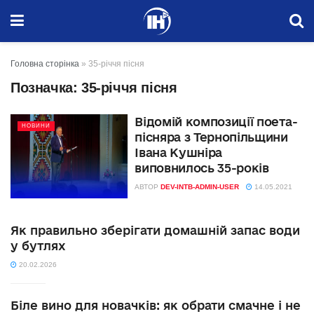
Головна сторінка
»
35-річчя пісня
Позначка:
35-річчя пісня
Відомій композиції поета-
НОВИНИ
пісняра з Тернопільщини
Івана Кушніра
виповнилось 35-років
АВТОР
DEV-INTB-ADMIN-USER
14.05.2021
Як правильно зберігати домашній запас води
у бутлях
20.02.2026
Біле вино для новачків: як обрати смачне і не