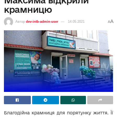
крамницю
A
Автор
dev-intb-admin-user
14.05.2021
A
Благодійна крамниця для порятунку життя. Її