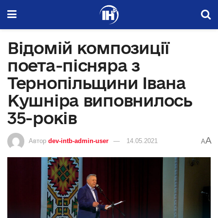
Відомій композиції
поета-пісняра з
Тернопільщини Івана
Кушніра виповнилось
35-років
A
Автор
dev-intb-admin-user
14.05.2021
A