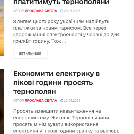
платитимуть тернополяни
АВТОР
ЯРОСЛАВА СВІТЛА
20.06.2023
З липня цього року українцям надійдуть
платіжки за новим тарифом. Все через
здорожчання електроенергії у червні до 2,64
грн/кВт-годину. Тож ...
ДЕТАЛЬНІШЕ
Економити електрику в
пікові години просять
тернополян
АВТОР
ЯРОСЛАВА СВІТЛА
17.05.2023
Просять зменшити навантаження на
енергосистему. Жителів Тернопільщини
просять мінімізувати використання
електрики у пікові години зранку та ввечері.