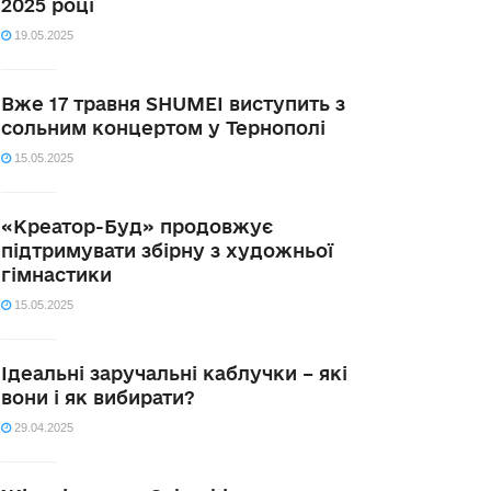
2025 році
19.05.2025
Вже 17 травня SHUMEI виступить з
сольним концертом у Тернополі
15.05.2025
«Креатор-Буд» продовжує
підтримувати збірну з художньої
гімнастики
15.05.2025
Ідеальні заручальні каблучки – які
вони і як вибирати?
29.04.2025