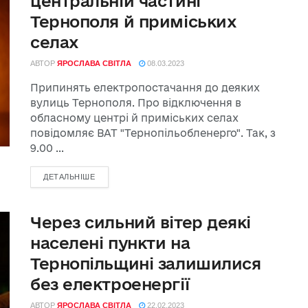
центральній частині
Тернополя й приміських
селах
АВТОР
ЯРОСЛАВА СВІТЛА
08.03.2023
Припинять електропостачання до деяких
вулиць Тернополя. Про відключення в
обласному центрі й приміських селах
повідомляє ВАТ "Тернопільобленерго". Так, з
9.00 ...
ДЕТАЛЬНІШЕ
Через сильний вітер деякі
населені пункти на
Тернопільщині залишилися
без електроенергії
АВТОР
ЯРОСЛАВА СВІТЛА
22.02.2023