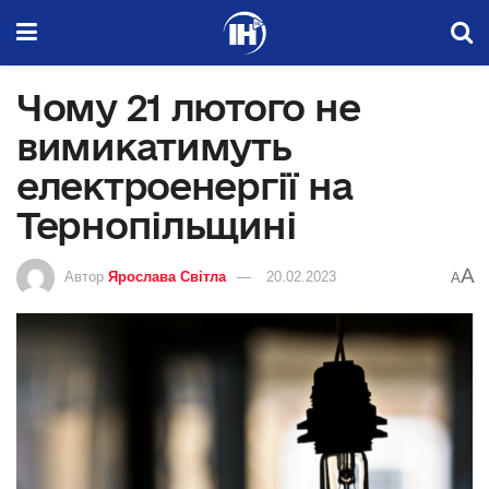
Чому 21 лютого не
вимикатимуть
електроенергії на
Тернопільщині
A
Автор
Ярослава Світла
20.02.2023
A