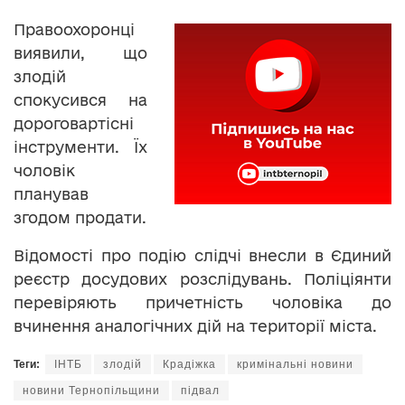
Правоохоронці
виявили, що
злодій
спокусився на
дороговартісні
інструменти. Їх
чоловік
планував
згодом продати.
Відомості про подію слідчі внесли в Єдиний
реєстр досудових розслідувань. Поліціянти
перевіряють причетність чоловіка до
вчинення аналогічних дій на території міста.
Теги:
ІНТБ
злодій
Крадіжка
кримінальні новини
новини Тернопільщини
підвал