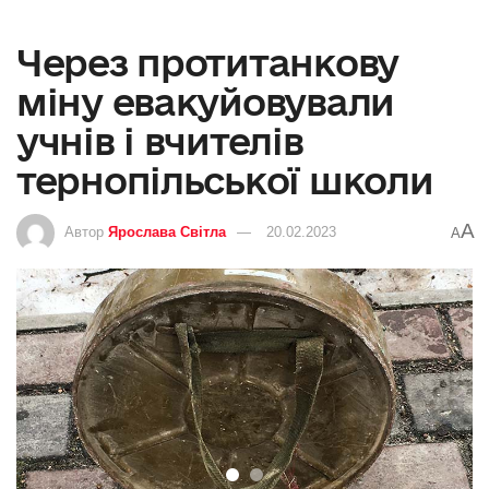
Через протитанкову
міну евакуйовували
учнів і вчителів
тернопільської школи
A
Автор
Ярослава Світла
20.02.2023
A