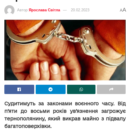
A
Автор
Ярослава Світла
20.02.2023
A
Судитимуть за законами воєнного часу. Від
п’яти до восьми років ув’язнення загрожує
тернополянину, який викрав майно з підвалу
багатоповерхівки.