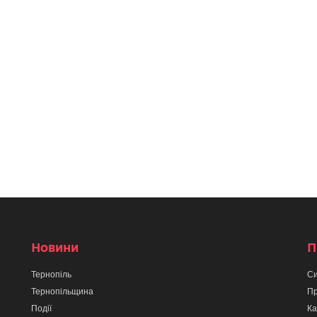
Новини
П
Тернопіль
Си
Тернопільщина
Пр
Події
Ка