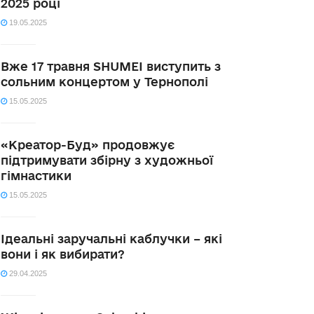
2025 році
19.05.2025
Вже 17 травня SHUMEI виступить з
сольним концертом у Тернополі
15.05.2025
«Креатор-Буд» продовжує
підтримувати збірну з художньої
гімнастики
15.05.2025
Ідеальні заручальні каблучки – які
вони і як вибирати?
29.04.2025