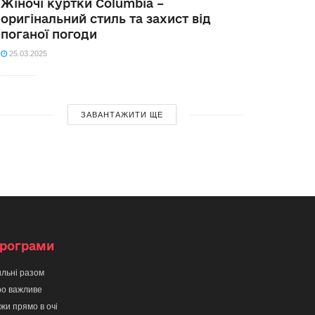
Жіночі куртки Columbia –
оригінальний стиль та захист від
поганої погоди
25.03.2025
ЗАВАНТАЖИТИ ЩЕ
рограми
льні разом
о важливе
жи прямо в очі