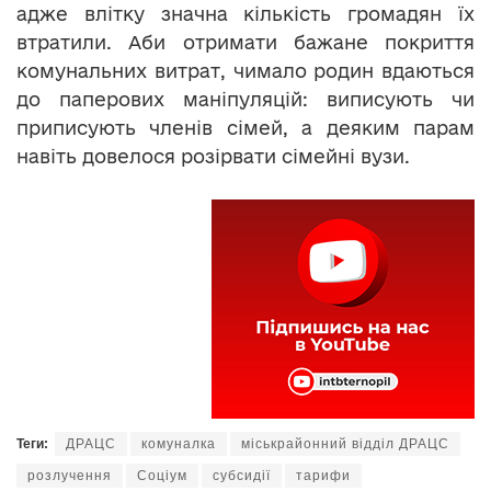
адже влітку значна кількість громадян їх
втратили. Аби отримати бажане покриття
комунальних витрат, чимало родин вдаються
до паперових маніпуляцій: виписують чи
приписують членів сімей, а деяким парам
навіть довелося розірвати сімейні вузи.
Теги:
ДРАЦС
комуналка
міськрайонний відділ ДРАЦС
розлучення
Соціум
субсидії
тарифи