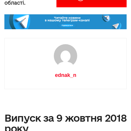
області.
ednak_n
Випуск за 9 жовтня 2018
року