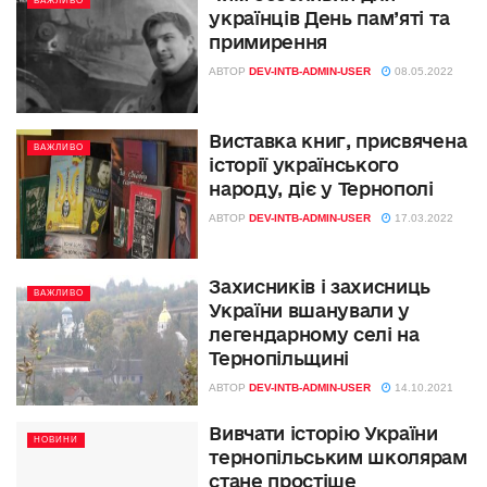
ВАЖЛИВО
українців День пам’яті та
примирення
АВТОР
DEV-INTB-ADMIN-USER
08.05.2022
Виставка книг, присвячена
ВАЖЛИВО
історії українського
народу, діє у Тернополі
АВТОР
DEV-INTB-ADMIN-USER
17.03.2022
Захисників і захисниць
ВАЖЛИВО
України вшанували у
легендарному селі на
Тернопільщині
АВТОР
DEV-INTB-ADMIN-USER
14.10.2021
Вивчати історію України
НОВИНИ
тернопільським школярам
стане простіше