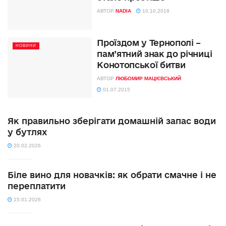
АВТОР
NADIA
10.10.2018
Проїздом у Тернополі –
НОВИНИ
пам’ятний знак до річниці
Конотопської битви
АВТОР
ЛЮБОМИР МАЦІЄВСЬКИЙ
01.07.2015
Як правильно зберігати домашній запас води
у бутлях
20.02.2026
Біле вино для новачків: як обрати смачне і не
переплатити
15.01.2026