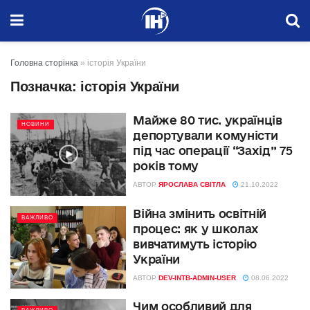
Головна сторінка
»
історія України
Позначка:
історія України
Майже 80 тис. українців
НОВИНИ
депортували комуністи
під час операції “Захід” 75
років тому
АВТОР
ЯРОСЛАВА СВІТЛА
21.10.2022
Війна змінить освітній
ВАЖЛИВО
процес: як у школах
вивчатимуть історію
України
АВТОР
DEV-INTB-ADMIN-USER
08.06.2022
Чим особливий для