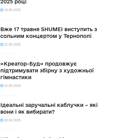
2025 році
19.05.2025
Вже 17 травня SHUMEI виступить з
сольним концертом у Тернополі
15.05.2025
«Креатор-Буд» продовжує
підтримувати збірну з художньої
гімнастики
15.05.2025
Ідеальні заручальні каблучки – які
вони і як вибирати?
29.04.2025