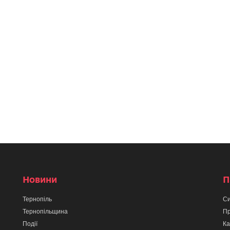
Новини
П
Тернопіль
Си
Тернопільщина
Пр
Події
Ка