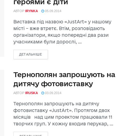
героями є діти
АВТОР
IRYNKA
05.09.2014
Виставка під назвою «JustArt» у нашому
місті – вже втретє. Втім, розповідають
організатори, якщо попередні два рази
учасниками були дорослі, ...
ДЕТАЛЬНІШЕ
Тернополян запрошують на
дитячу фотовиставку
АВТОР
IRUSKA
03.09.2014
Тернополян запрошують на дитячу
фотовиставку «JustArt». Протягом двох
місяців над цим проектом працювали 11
творчих груп. У кожну входив перукар, ...