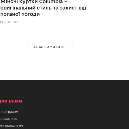
Жіночі куртки Columbia –
оригінальний стиль та захист від
поганої погоди
25.03.2025
ЗАВАНТАЖИТИ ЩЕ
рограми
льні разом
о важливе
жи прямо в очі