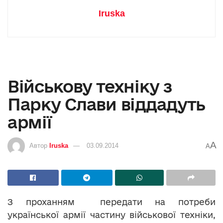
Iruska
Військову техніку з
Парку Слави віддадуть
армії
A
Автор
Iruska
03.09.2014
A
З проханням передати на потреби
української армії частину військової техніки,