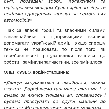
були проведені збори. Колективом та
офіцерським складом було вирішено віддати
декілька одноденних зарплат на ремонт цих
автомобілів».
Так за власні гроші та власними силами
надзвичайники з підприємцями взялися
допомагати українській армії. І якщо спершу
техніка не працювала, то після того, як
теребовлянські рятувальники взялися до
роботи і замінили запчастини, все змінилося.
ОЛ
Е
Г КУЗЬО, водій-старшина:
«Двигун запускається з півоборота, можна
сказати. Доробляємо гальмівну систему. І я
думаю за якийсь тиждень ми справимось і
будемо приступати до другої машини до
ремонту. Ми допомагаємо чим ми можемо».