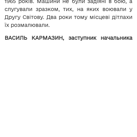
1965 років. Машини не були задіяні в бою, а
слугували зразком, тих, на яких воювали у
Другу Світову. Два роки тому місцеві дітлахи
їх розмалювали.
ВАСИЛЬ КАРМАЗИН, заступник начальника
міського управління культури і мистецтв:
«Це колісні машини, які практично вони без
начинки, без нічого. Тільки сам корпус. Але
технічно справний».
Нагадаємо, у вівторок на сесії міськради
депутати також прийняли звернення до
керівництва країни з проханням ввести в зоні
АТО воєнний стан.
Теги:
АТО