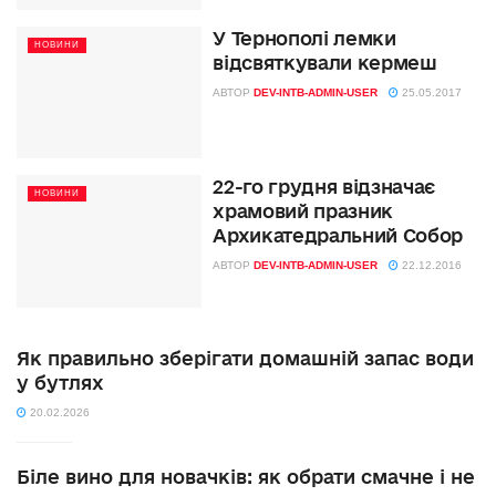
У Тернополі лемки
НОВИНИ
відсвяткували кермеш
АВТОР
DEV-INTB-ADMIN-USER
25.05.2017
22-го грудня відзначає
НОВИНИ
храмовий празник
Архикатедральний Собор
АВТОР
DEV-INTB-ADMIN-USER
22.12.2016
Як правильно зберігати домашній запас води
у бутлях
20.02.2026
Біле вино для новачків: як обрати смачне і не