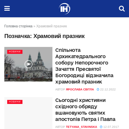
Головна сторінка
»
Храмовий празник
Позначка:
Храмовий празник
Спільнота
НОВИНИ
Архикатедрального
собору Непорочного
Зачаття Пресвятої
Богородиці відзначила
храмовий празник
АВТОР
ЯРОСЛАВА СВІТЛА
22.12.2022
Сьогодні християни
НОВИНИ
східного обряду
вшановують святих
апостолів Петра і Павла
АВТОР
TETYANA_STAVINSKA
12.07.2017