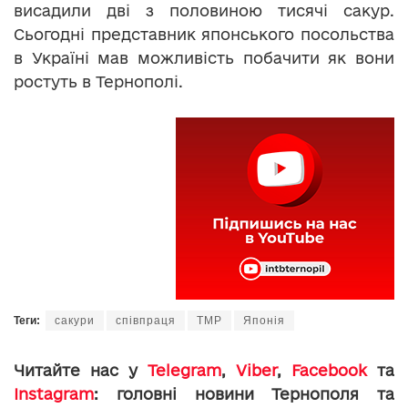
висадили дві з половиною тисячі сакур.
Сьогодні представник японського посольства
в Україні мав можливість побачити як вони
ростуть в Тернополі.
Теги:
сакури
співпраця
ТМР
Японія
Читайте нас у
Telegram
,
Viber
,
Facebook
та
Instagram
: головні новини Тернополя та