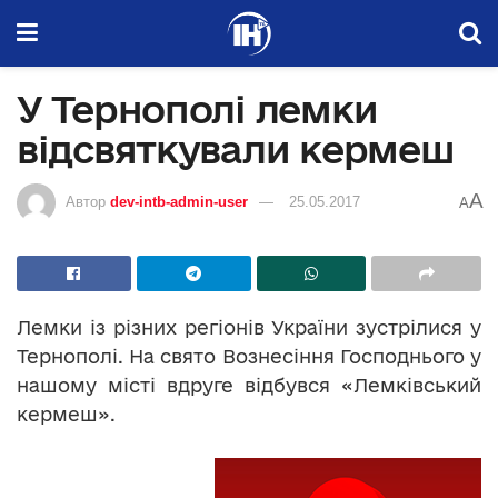
У Тернополі лемки
відсвяткували кермеш
A
Автор
dev-intb-admin-user
25.05.2017
A
Лемки із різних регіонів України зустрілися у
Тернополі. На свято Вознесіння Господнього у
нашому місті вдруге відбувся «Лемківський
кермеш».