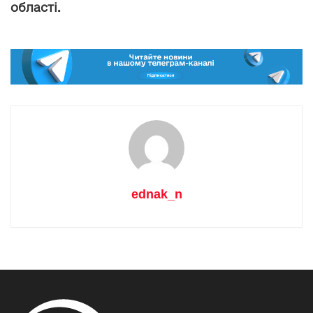
області.
ednak_n