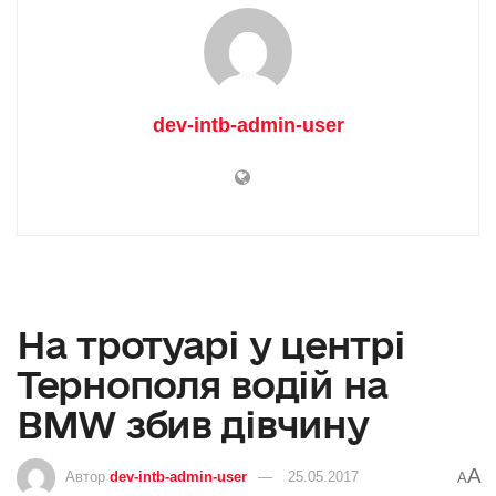
dev-intb-admin-user
На тротуарі у центрі
Тернополя водій на
BMW збив дівчину
A
Автор
dev-intb-admin-user
25.05.2017
A