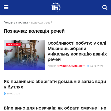
Головна сторінка
»
колекція речей
Позначка:
колекція речей
Особливості побуту: у селі
ВАЖЛИВО
Мшанець зібрали
унікальну колекцію давніх
речей
АВТОР
DEV-INTB-ADMIN-USER
24.06.2021
Як правильно зберігати домашній запас води
у бутлях
20.02.2026
Біле вино для новачків: як обрати смачне і не