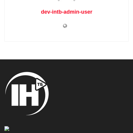
dev-intb-admin-user