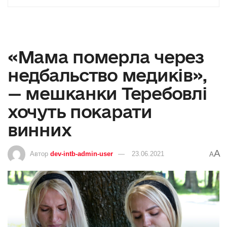
«Мама померла через
недбальство медиків»,
— мешканки Теребовлі
хочуть покарати
винних
A
Автор
dev-intb-admin-user
23.06.2021
A