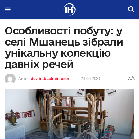
Особливості побуту: у
селі Мшанець зібрали
унікальну колекцію
давніх речей
A
Автор
dev-intb-admin-user
24.06.2021
A