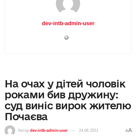
dev-intb-admin-user
На очах у дітей чоловік
роками бив дружину:
суд виніс вирок жителю
Почаєва
A
Автор
dev-intb-admin-user
24.06.2021
A