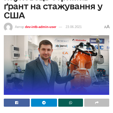
ґрант на стажування у
США
A
Автор
dev-intb-admin-user
23.06.2021
A