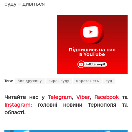
суду – дивіться
Теги:
бив дружину
вирок суду
жорстокість
суд
Читайте нас у
Telegram
,
Viber
,
Facebook
та
Instagram
: головні новини Тернополя та
області.