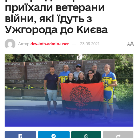
приїхали ветерани
війни, які їдуть з
Ужгорода до Києва
A
Автор
dev-intb-admin-user
23.06.2021
A