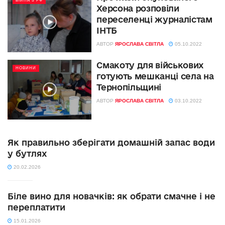
ВІЙНА З РФ
Херсона розповіли
переселенці журналістам
ІНТБ
АВТОР
ЯРОСЛАВА СВІТЛА
05.10.2022
Смакоту для військових
НОВИНИ
готують мешканці села на
Тернопільщині
АВТОР
ЯРОСЛАВА СВІТЛА
03.10.2022
Як правильно зберігати домашній запас води
у бутлях
20.02.2026
Біле вино для новачків: як обрати смачне і не
переплатити
15.01.2026