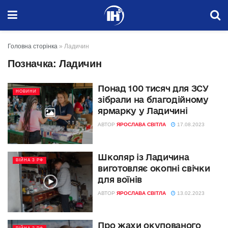
Головна сторінка
»
Ладичин
Позначка:
Ладичин
Понад 100 тисяч для ЗСУ
НОВИНИ
зібрали на благодійному
ярмарку у Ладичині
АВТОР
ЯРОСЛАВА СВІТЛА
17.08.2023
Школяр із Ладичина
ВІЙНА З РФ
виготовляє окопні свічки
для воїнів
АВТОР
ЯРОСЛАВА СВІТЛА
13.02.2023
Про жахи окупованого