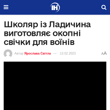
Школяр із Ладичина
виготовляє окопні
свічки для воїнів
A
Автор
Ярослава Світла
13.02.2023
A