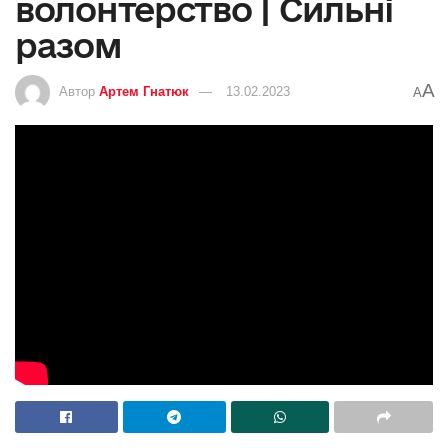
волонтерство | Сильні
разом
A
Автор
Артем Гнатюк
13.02.2023
A