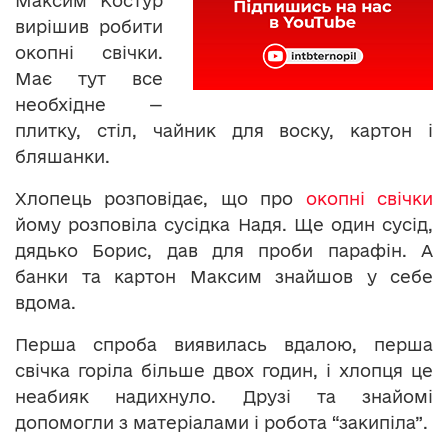
Максим Костур
вирішив робити
окопні свічки.
Має тут все
необхідне —
плитку, стіл, чайник для воску, картон і
бляшанки.
Хлопець розповідає, що про
окопні свічки
йому розповіла сусідка Надя. Ще один сусід,
дядько Борис, дав для проби парафін. А
банки та картон Максим знайшов у себе
вдома.
Перша спроба виявилась вдалою, перша
свічка горіла більше двох годин, і хлопця це
неабияк надихнуло. Друзі та знайомі
допомогли з матеріалами і робота “закипіла”.