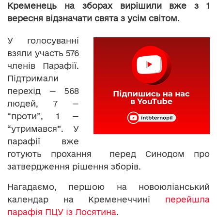
Кременець на зборах вирішили вже з 1
вересня відзначати свята з усім світом.
У голосуванні
взяли участь 576
членів Парафії.
Підтримали
перехід — 568
людей, 7 —
“проти”, 1 —
“утримався”. У
парафії вже
готують прохання перед Синодом про
затвердження рішення зборів.
Нагадаємо, першою на новоюліанський
календар на Кременеччині
перейшла
парафія ПЦУ із Лосятина
.