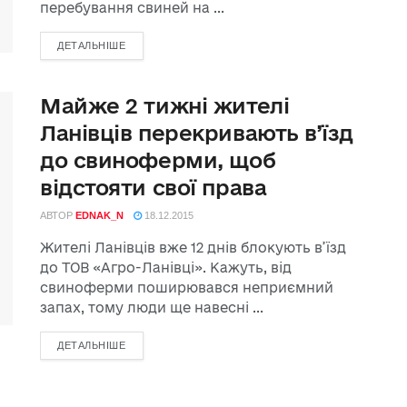
перебування свиней на ...
ДЕТАЛЬНІШЕ
Майже 2 тижні жителі
Ланівців перекривають в’їзд
до свиноферми, щоб
відстояти свої права
АВТОР
EDNAK_N
18.12.2015
Жителі Ланівців вже 12 днів блокують в’їзд
до ТОВ «Агро-Ланівці». Кажуть, від
свиноферми поширювався неприємний
запах, тому люди ще навесні ...
ДЕТАЛЬНІШЕ