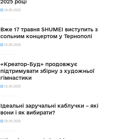
2025 році
19.05.2025
Вже 17 травня SHUMEI виступить з
сольним концертом у Тернополі
15.05.2025
«Креатор-Буд» продовжує
підтримувати збірну з художньої
гімнастики
15.05.2025
Ідеальні заручальні каблучки – які
вони і як вибирати?
29.04.2025