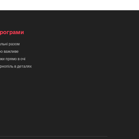
рограми
льні разом
о важливе
жи прямо в очі
рнопіль в деталях