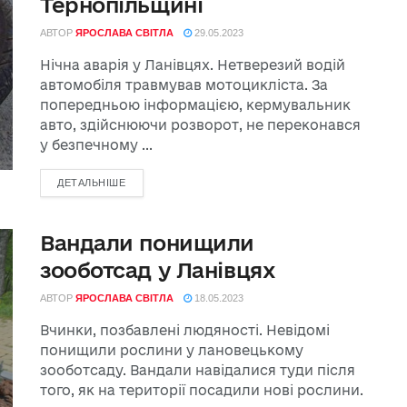
Тернопільщині
АВТОР
ЯРОСЛАВА СВІТЛА
29.05.2023
Нічна аварія у Ланівцях. Нетверезий водій
автомобіля травмував мотоцикліста. За
попередньою інформацією, кермувальник
авто, здійснюючи розворот, не переконався
у безпечному ...
ДЕТАЛЬНІШЕ
Вандали понищили
зооботсад у Ланівцях
АВТОР
ЯРОСЛАВА СВІТЛА
18.05.2023
Вчинки, позбавлені людяності. Невідомі
понищили рослини у лановецькому
зооботсаду. Вандали навідалися туди після
того, як на території посадили нові рослини.