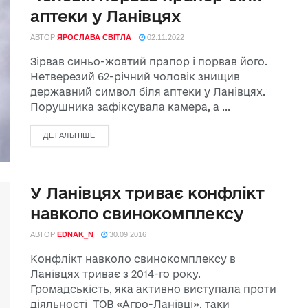
аптеки у Ланівцях
АВТОР
ЯРОСЛАВА СВІТЛА
02.11.2022
Зірвав синьо-жовтий прапор і порвав його.
Нетверезий 62-річний чоловік знищив
державний символ біля аптеки у Ланівцях.
Порушника зафіксувала камера, а ...
ДЕТАЛЬНІШЕ
У Ланівцях триває конфлікт
навколо свинокомплексу
АВТОР
EDNAK_N
30.09.2016
Конфлікт навколо свинокомплексу в
Ланівцях триває з 2014-го року.
Громадськість, яка активно виступала проти
діяльності ТОВ «Агро-Ланівці», таки