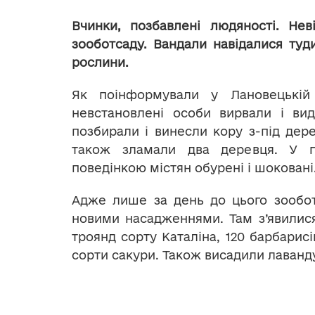
Вчинки, позбавлені людяності. Не
зооботсаду. Вандали навідалися туди
рослини.
Як поінформували у Лановецькій 
невстановлені особи вирвали і вид
позбирали і винесли кору з-під дере
також зламали два деревця. У г
поведінкою містян обурені і шоковані
Адже лише за день до цього зообот
новими насадженнями. Там з’явилис
троянд сорту Каталіна, 120 барбарисі
сорти сакури. Також висадили лаванд