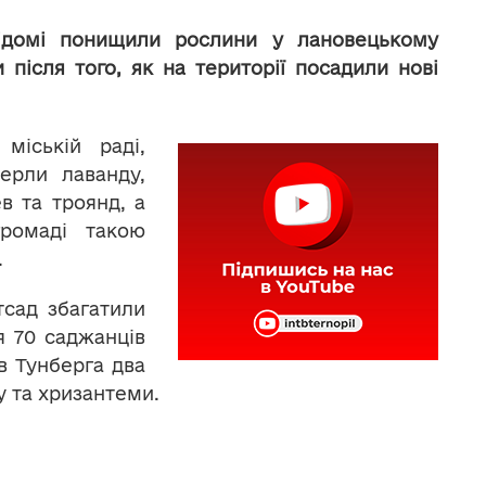
відомі понищили рослини у лановецькому
 після того, як на території посадили нові
міській раді,
ерли лаванду,
в та троянд, а
ромаді такою
.
сад збагатили
я 70 саджанців
в Тунберга два
у та хризантеми.