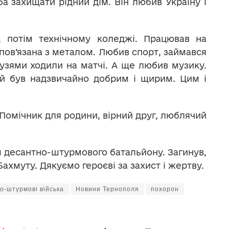
ба захищати рідний дім. Він любив Україну і
 потім технічному коледжі. Працював на
 пов’язана з металом. Любив спорт, займався
узями ходили на матчі. А ще любив музику.
ій був надзвичайно добрим і щирим. Цим і
 Помічник для родини, вірний друг, люблячий
 десантно-штурмового батальйону. Загинув,
ахмуту. Дякуємо героєві за захист і жертву.
о-штурмові війська
Новини Тернополя
похорон