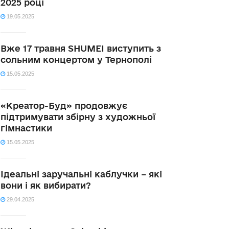
2025 році
19.05.2025
Вже 17 травня SHUMEI виступить з
сольним концертом у Тернополі
15.05.2025
«Креатор-Буд» продовжує
підтримувати збірну з художньої
гімнастики
15.05.2025
Ідеальні заручальні каблучки – які
вони і як вибирати?
29.04.2025