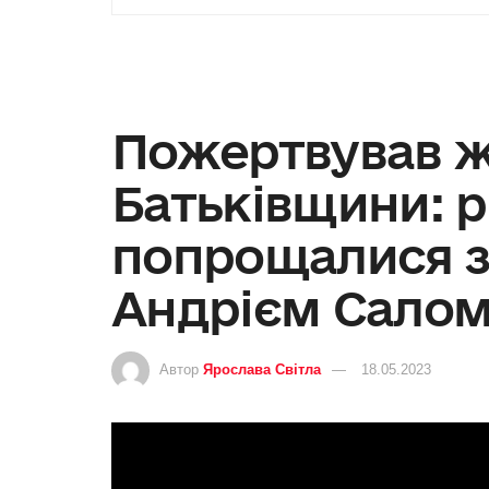
Пожертвував ж
Батьківщини: рі
попрощалися з
Андрієм Салом
Автор
Ярослава Світла
18.05.2023