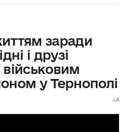
иттям заради
дні і друзі
 військовим
оном у Тернополі
A
A