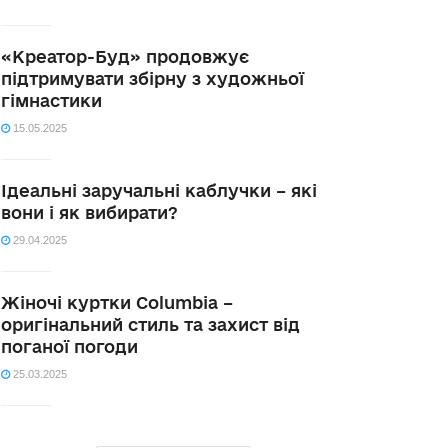
«Креатор-Буд» продовжує
підтримувати збірну з художньої
гімнастики
15.05.2025
Ідеальні заручальні каблучки – які
вони і як вибирати?
29.04.2025
Жіночі куртки Columbia –
оригінальний стиль та захист від
поганої погоди
25.03.2025