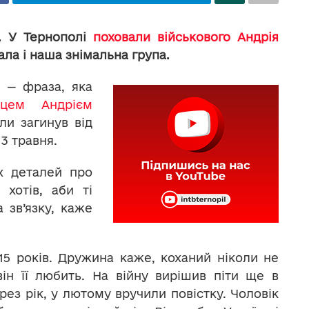
а. У Тернополі
поховали військового Андрія
ала і наша знімальна група.
, — фраза, яка
йцем Андрієм
ли загинув від
13 травня.
х деталей про
 хотів, аби ті
 зв’язку, каже
15 років. Дружина каже, коханий ніколи не
ін її любить. На війну вирішив піти ще в
ерез рік, у лютому вручили повістку. Чоловік