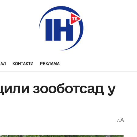
НАЛ
КОНТАКТИ
РЕКЛАМА
или зооботсад у
A
A