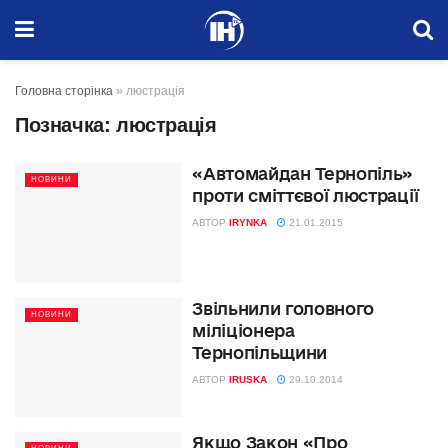
Головна сторінка
»
люстрація
Позначка:
люстрація
«Автомайдан Тернопіль»
НОВИНИ
проти сміттєвої люстрації
АВТОР
IRYNKA
21.01.2015
Звільнили головного
НОВИНИ
міліціонера
Тернопільщини
АВТОР
IRUSKA
29.10.2014
Якщо Закон «Про