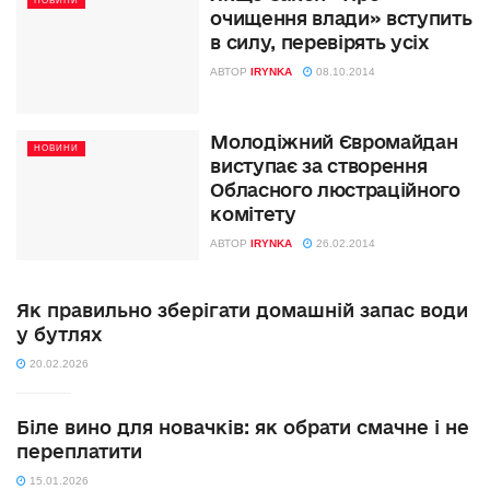
НОВИНИ
очищення влади» вступить
в силу, перевірять усіх
АВТОР
IRYNKA
08.10.2014
Молодіжний Євромайдан
НОВИНИ
виступає за створення
Обласного люстраційного
комітету
АВТОР
IRYNKA
26.02.2014
Як правильно зберігати домашній запас води
у бутлях
20.02.2026
Біле вино для новачків: як обрати смачне і не
переплатити
15.01.2026