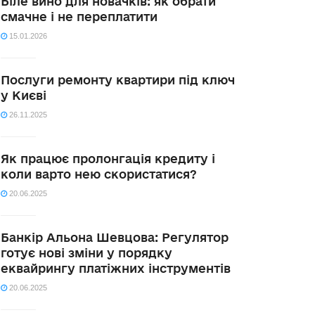
Біле вино для новачків: як обрати
смачне і не переплатити
15.01.2026
Послуги ремонту квартири під ключ
у Києві
26.11.2025
Як працює пролонгація кредиту і
коли варто нею скористатися?
20.06.2025
Банкір Альона Шевцова: Регулятор
готує нові зміни у порядку
еквайрингу платіжних інструментів
20.06.2025