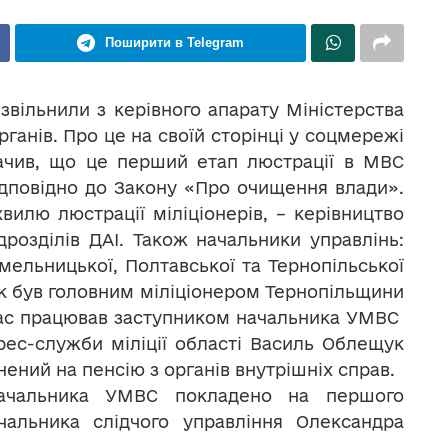
Поширити в Telegram
, звільнили з керівного апарату Міністерства
рганів. Про це на своїй сторінці у соцмережі
начив, що це перший етап люстрації в МВС
ідповідно до Закону «Про очищення влади».
вилю люстрації міліціонерів, – керівництво
розділів ДАІ. Також начальники управлінь:
 Хмельницької, Полтавської та Тернопільської
к був головним міліціонером Тернопільщини
 час працював заступником начальника УМВС
рес-служби міліції області Василь Облещук
ений на пенсію з органів внутрішніх справ.
 начальника УМВС покладено на першого
альника слідчого управління Олександра