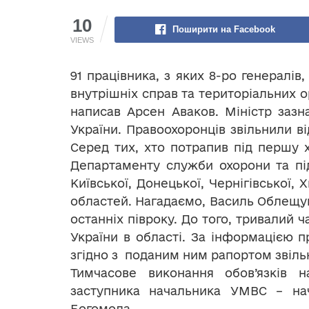
10
Поширити на Facebook
VIEWS
91 працівника, з яких 8-ро генералів
внутрішніх справ та територіальних о
написав Арсен Аваков. Міністр заз
України. Правоохоронців звільнили в
Серед тих, хто потрапив під першу х
Департаменту служби охорони та під
Київської, Донецької, Чернігівської,
областей. Нагадаємо, Василь Облещу
останніх півроку. До того, тривалий
України в області. За інформацією п
згідно з поданим ним рапортом звільн
Тимчасове виконання обов’язків
заступника начальника УМВС – нач
Богомола.