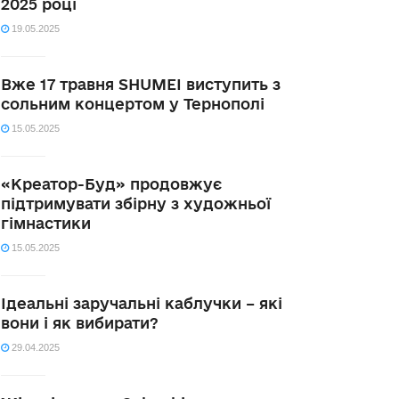
2025 році
19.05.2025
Вже 17 травня SHUMEI виступить з
сольним концертом у Тернополі
15.05.2025
«Креатор-Буд» продовжує
підтримувати збірну з художньої
гімнастики
15.05.2025
Ідеальні заручальні каблучки – які
вони і як вибирати?
29.04.2025