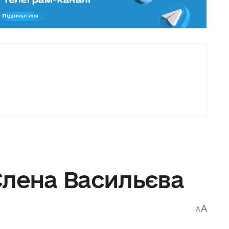
Єлена Васильєва
A
A