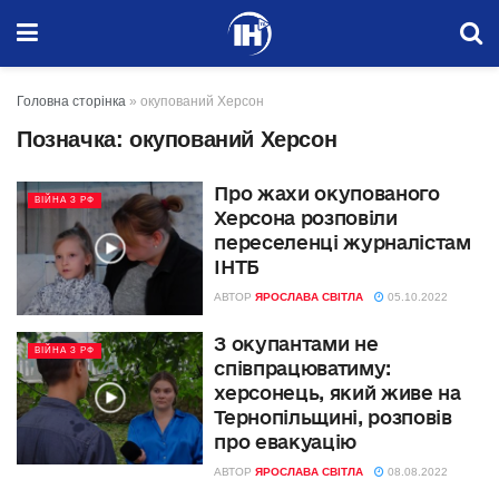
Головна сторінка
»
окупований Херсон
Позначка:
окупований Херсон
Про жахи окупованого
ВІЙНА З РФ
Херсона розповіли
переселенці журналістам
ІНТБ
АВТОР
ЯРОСЛАВА СВІТЛА
05.10.2022
З окупантами не
ВІЙНА З РФ
співпрацюватиму:
херсонець, який живе на
Тернопільщині, розповів
про евакуацію
АВТОР
ЯРОСЛАВА СВІТЛА
08.08.2022