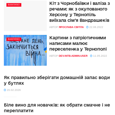
Кіт з Чорнобаївки і валіза з
ВАЖЛИВО
речами: як з окупованого
Херсону у Тернопіль
виїхала сім’я Вандрашеків
АВТОР
ЯРОСЛАВА СВІТЛА
22.06.2022
Картини з патріотичними
ВАЖЛИВО
написами малює
переселенка у Тернополі
АВТОР
DEV-INTB-ADMIN-USER
11.05.2022
Як правильно зберігати домашній запас води
у бутлях
20.02.2026
Біле вино для новачків: як обрати смачне і не
переплатити