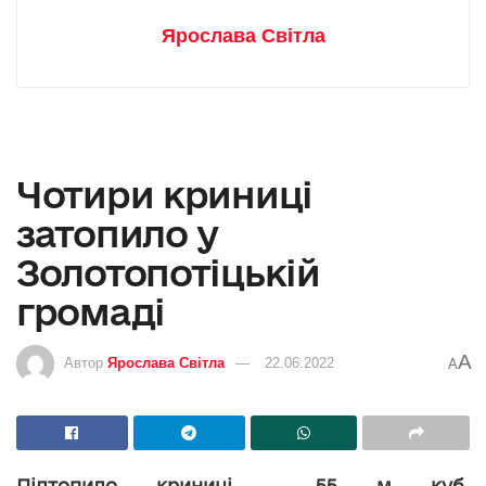
Ярослава Світла
Чотири криниці
затопило у
Золотопотіцькій
громаді
A
Автор
Ярослава Світла
22.06.2022
A
Підтопило криниці. 55 м куб.