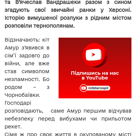
та В’ячеслав Вандрашеки разом з сином
згадують свої звичайні ранки у Херсоні.
Історію вимушеної розлуки з рідним містом
розповіли тернополянам.
Відзначають: кіт
Амур з’явився в
сім’ї задовго до
війни, але вже
став символом
незламності. Бо
родом – з
Чорнобаївки.
Господарі
розповідають, саме Амур першим відчував
небезпеку перед вибухами чи прильотом
рекет.
Сімя ж про своє життя в окупованому місті