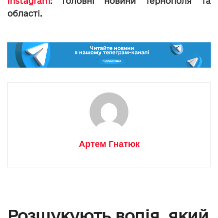
Instagram
: головні новини Тернополя та
області.
Артем Гнатюк
Розшукують водія, який