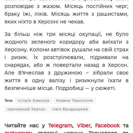
розповідає з жахом. Місяць постійних черг,
браку їжі, ліків. Місяць життя з рашистами,
яких ніхто в Херсоні не чекав.
За більш ніж три місяці окупації, не було
жодного зеленого коридору аби виїхати з
Херсону. Колони автівок рушали на свій страх
і ризик. Їх розстрілювали, підривали на
снарядах, або ж повертали назад в Херсон.
Але В’ячеслав з дружиною – зібрали своє
життя в одну валізу і ризикнули їхати в
безпечніше місце. Подробиці — у сюжеті.
Теги:
історія біженців
Новини Тернополя
окупований Херсон
сім'я Вандрашеків
Читайте нас у
Telegram
,
Viber
,
Facebook
та