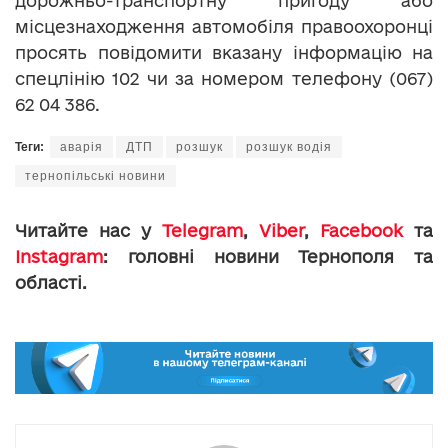
дорожньо-транспортну пригоду або
місцезнаходження автомобіля правоохоронці
просять повідомити вказану інформацію на
спецлінію 102 чи за номером телефону (067)
62 04 386.
Теги:
аварія
ДТП
розшук
розшук водія
тернопільські новини
Читайте нас у
Telegram
,
Viber
,
Facebook
та
Instagram
: головні новини Тернополя та
області.