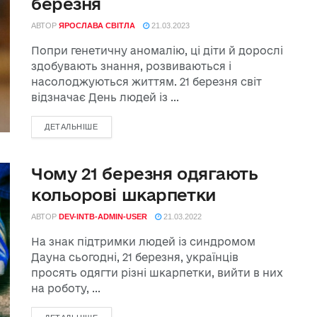
березня
АВТОР
ЯРОСЛАВА СВІТЛА
21.03.2023
Попри генетичну аномалію, ці діти й дорослі
здобувають знання, розвиваються і
насолоджуються життям. 21 березня світ
відзначає День людей із ...
ДЕТАЛЬНІШЕ
Чому 21 березня одягають
кольорові шкарпетки
АВТОР
DEV-INTB-ADMIN-USER
21.03.2022
На знак підтримки людей із синдромом
Дауна сьогодні, 21 березня, українців
просять одягти різні шкарпетки, вийти в них
на роботу, ...