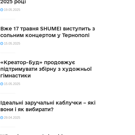
2025 році
19.05.2025
Вже 17 травня SHUMEI виступить з
сольним концертом у Тернополі
15.05.2025
«Креатор-Буд» продовжує
підтримувати збірну з художньої
гімнастики
15.05.2025
Ідеальні заручальні каблучки – які
вони і як вибирати?
29.04.2025