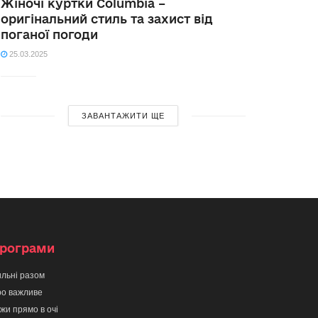
Жіночі куртки Columbia –
оригінальний стиль та захист від
поганої погоди
25.03.2025
ЗАВАНТАЖИТИ ЩЕ
рограми
льні разом
о важливе
жи прямо в очі