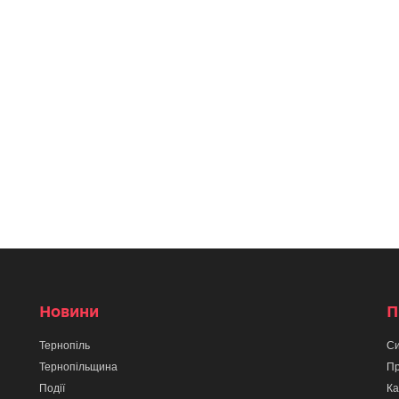
Новини
П
Тернопіль
Си
Тернопільщина
Пр
Події
Ка