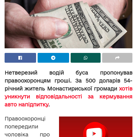
Нетверезий водій буса пропонував
правоохоронцям гроші. За 500 доларів 54-
річний житель Монастириської громади
хотів
уникнути відповідальності за кермування
авто напідпитку
.
Правоохоронці
попередили
чоловіка про