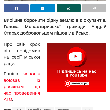
Вирішив боронити рідну землю від окупантів.
Голова Монастириської громади Андрій
Старух добровольцем пішов у військо.
Про свій крок
він повідомив
на сесії міської
ради.
Раніше
чоловік
воював із
росіянам під
час проведення
АТО
.
Теги:
ІНТБ
Андрій Старух
доброволець
ЗСУ