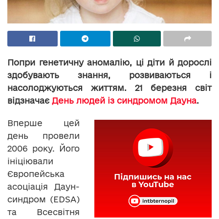
Попри генетичну аномалію, ці діти й дорослі
здобувають знання, розвиваються і
насолоджуються життям. 21 березня світ
відзначає
День людей із синдромом Дауна
.
Вперше цей
день провели
2006 року. Його
ініціювали
Європейська
асоціація Даун-
синдром (EDSA)
та Всесвітня