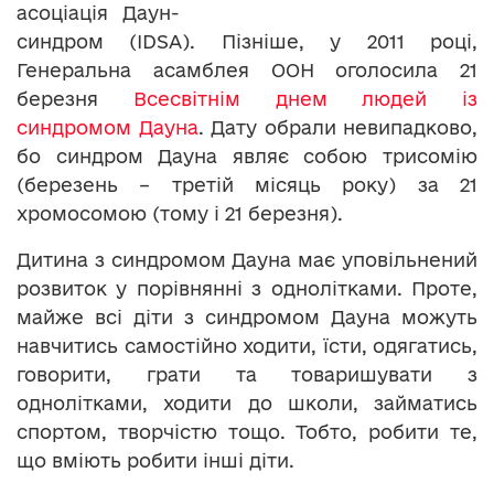
асоціація Даун-
синдром (IDSA). Пізніше, у 2011 році,
Генеральна асамблея ООН оголосила 21
березня
Всесвітнім днем людей із
синдромом Дауна
. Дату обрали невипадково,
бо синдром Дауна являє собою трисомію
(березень – третій місяць року) за 21
хромосомою (тому і 21 березня).
Дитина з синдромом Дауна має уповільнений
розвиток у порівнянні з однолітками. Проте,
майже всі діти з синдромом Дауна можуть
навчитись самостійно ходити, їсти, одягатись,
говорити, грати та товаришувати з
однолітками, ходити до школи, займатись
спортом, творчістю тощо. Тобто, робити те,
що вміють робити інші діти.