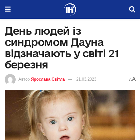
День людей із
синдромом Дауна
відзначають у світі 21
березня
A
Автор
Ярослава Світла
21.03.2023
A