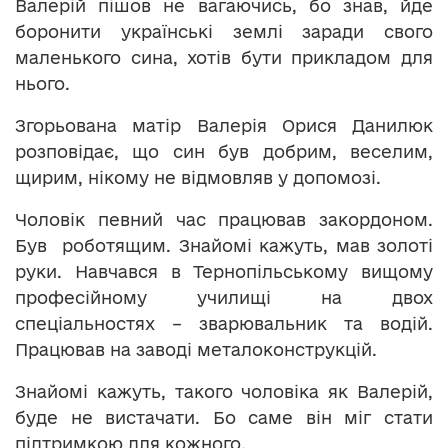
Валерій пішов не вагаючись, бо знав, йде
боронити українські землі заради свого
маленького сина, хотів бути прикладом для
нього.
Згорьована матір Валерія Орися Данилюк
розповідає, що син був добрим, веселим,
щирим, нікому не відмовляв у допомозі.
Чоловік певний час працював закордоном.
Був роботящим. Знайомі кажуть, мав золоті
руки. Навчався в Тернопільському вищому
професійному училищі на двох
спеціальностях – зварювальник та водій.
Працював на заводі металоконструкцій.
Знайомі кажуть, такого чоловіка як Валерій,
буде не вистачати. Бо саме він міг стати
підтримкою для кожного.