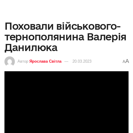
Поховали військового-
тернополянина Валерія
Данилюка
A
Автор
Ярослава Світла
20.03.2023
A