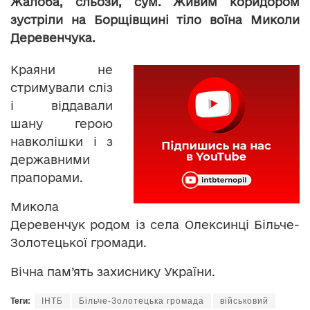
Жалоба, сльози, сум. Живим коридором
зустріли на Борщівщині тіло воїна Миколи
Деревенчука.
Краяни не
стримували сліз
і віддавали
шану герою
навколішки і з
державними
прапорами.
Микола
Деревенчук родом із села Олексинці Більче-
Золотецької громади.
Вічна пам’ять захиснику України.
Теги:
ІНТБ
Більче-Золотецька громада
військовий