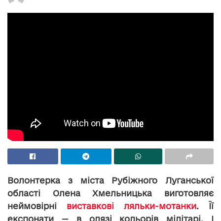
Волонтерка з міста Рубіжного Луганської
області Олена Хмельницька виготовляє
неймовірні
виставкові ляльки-мотанки
. Її
експонати — в одязі кольорів мілітарі. І