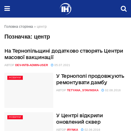
Головна сторінка
»
центр
Позначка:
центр
На Тернопільщині додатково створять Центри
ВАЖЛИВО
масової вакцинації
АВТОР
DEV-INTB-ADMIN-USER
05.07.2021
У Тернополі продовжують
НОВИНИ
ремонтувати дамбу
АВТОР
TETYANA_STAVINSKA
02.08.2016
У Центрі відкрили
НОВИНИ
оновлений сквер
АВТОР
IRYNKA
02.06.2016