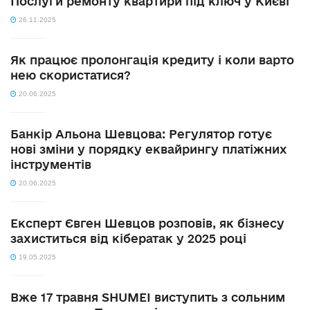
Послуги ремонту квартири під ключ у Києві
26.11.2025
Як працює пролонгація кредиту і коли варто
нею скористатися?
20.06.2025
Банкір Альона Шевцова: Регулятор готує
нові зміни у порядку еквайрингу платіжних
інструментів
20.06.2025
Експерт Євген Шевцов розповів, як бізнесу
захиститься від кібератак у 2025 році
19.05.2025
Вже 17 травня SHUMEI виступить з сольним