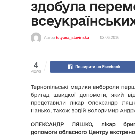
здобула перем
всеукраїнськи
Автор
tetyana_stavinska
02.06.2016
4
Поширити на Facebook
VIEWS
Тернопільські медики вибороли перш
бригад швидкої допомоги, який від
представили лікар Олександр Ляш
Панько, також водій Володимир Андр
ОЛЕКСАНДР ЛЯШКО, лікар бриг
допомоги обласного Центру екстрен