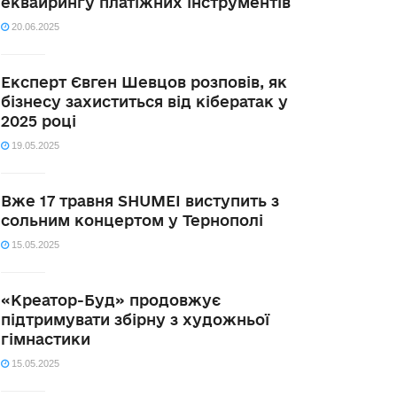
еквайрингу платіжних інструментів
20.06.2025
Експерт Євген Шевцов розповів, як
бізнесу захиститься від кібератак у
2025 році
19.05.2025
Вже 17 травня SHUMEI виступить з
сольним концертом у Тернополі
15.05.2025
«Креатор-Буд» продовжує
підтримувати збірну з художньої
гімнастики
15.05.2025