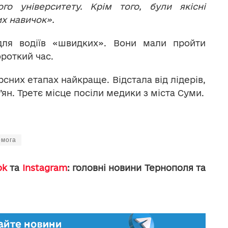
го університету. Крім того, були якісні
х навичок».
для водіїв «швидких». Вони мали пройти
роткий час.
сних етапах найкраще. Відстала від лідерів,
в’ян. Третє місце посіли медики з міста Суми.
омога
ok
та
Instagram
: головні новини Тернополя та