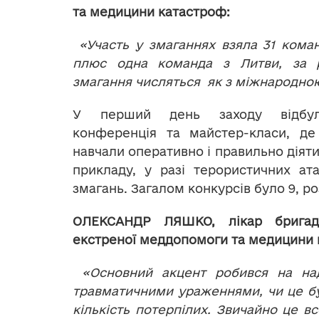
та медицини катастроф:
«Участь у змаганнях взяла 31 коман
плюс одна команда з Литви, за 
змагання числяться як з міжнародно
У перший день заходу відбул
конференція та майстер-класи, де
навчали оперативно і правильно діят
прикладу, у разі терористичних ат
змагань. Загалом конкурсів було 9, р
ОЛЕКСАНДР ЛЯШКО, лікар бригад
екстреної меддопомоги та медицини 
«Основний акцент робився на над
травматичними ураженнями, чи це бу
кількість потерпілих. Звичайно це в