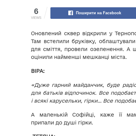
6
Поширити на Facebook
VIEWS
Оновлений сквер відкрили у Тернопол
Там встелили бруківку, облаштували
для сміття, провели озеленення. А 
оцінили найменші мешканці міста.
ВІРА:
«Дуже гарний майданчик, буде радіст
для батьків відпочинок. Все подобаєть
і всякі карусельки, гірки… Все подоб
А маленькій Софійці, каже її ма
припали до душі гірки.