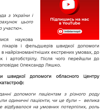
да з України і
рахунок цього
ю участю».
ися наукова
 лікарів і фельдшерів швидкої допомоги
и в найрізноманітніших екстрених умовах, до
ак і артобстрілу. Після чого перейшли до
озповідає Олександр Ляшко.
и швидкої допомоги обласного Центру
катастроф:
анні допомоги пацієнтам з різного роду
ли одиничні пацієнти, чи це були – велика
се відбувалося на умовних потерпілих, роль