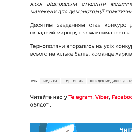
яких відігравали студенти медично
манекени для демонстрації практични
Десятим завданням став конкурс 
складний маршрут за максимально ко
Тернополяни впорались на усіх конкур
всього на кілька балів, команда харкі
Теги:
медики
Тернопіль
швидка медична доп
Читайте нас у
Telegram
,
Viber
,
Facebo
області.