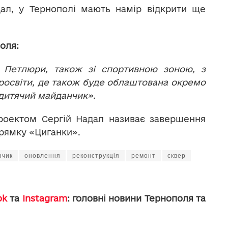
ал, у Тернополі мають намір відкрити ще
оля:
 Петлюри, також зі спортивною зоною, з
Просвіти, де також буде облаштована окремо
– дитячий майданчик».
проектом Сергій Надал називає завершення
прямку «Циганки».
нчик
оновлення
реконструкція
ремонт
сквер
ok
та
Instagram
: головні новини Тернополя та