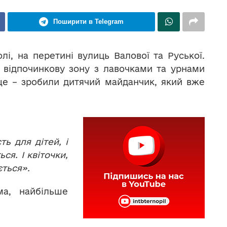
Поширити в Telegram
і, на перетині вулиць Валової та Руської.
 відпочинкову зону з лавочками та урнами
ще – зробили дитячий майданчик, який вже
ь для дітей, і
ся. І квіточки,
ається».
ма, найбільше