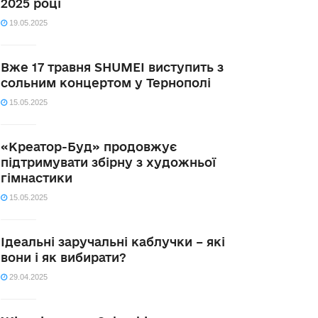
2025 році
19.05.2025
Вже 17 травня SHUMEI виступить з
сольним концертом у Тернополі
15.05.2025
«Креатор-Буд» продовжує
підтримувати збірну з художньої
гімнастики
15.05.2025
Ідеальні заручальні каблучки – які
вони і як вибирати?
29.04.2025