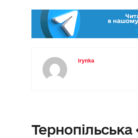
Irynka
Тернопільська