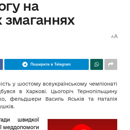
огу на
х змаганнях
A
A
Поширити в Telegram
ість у шостому всеукраїнському чемпіонаті
бувся в Харкові. Цьогоріч Тернопільщину
ко, фельдшери Василь Яськів та Наталія
ушків.
ади швидкої
ої меддопомоги