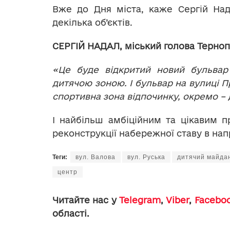
Вже до Дня міста, каже Сергій Над
декілька об’єктів.
СЕРГІЙ НАДАЛ, міський голова Терноп
«Це буде відкритий новий бульвар
дитячою зоною. І бульвар на вулиці 
спортивна зона відпочинку, окремо 
І найбільш амбіційним та цікавим 
реконструкції набережної ставу в на
Теги:
вул. Валова
вул. Руська
дитячий майда
центр
Читайте нас у
Telegram
,
Viber
,
Facebo
області.