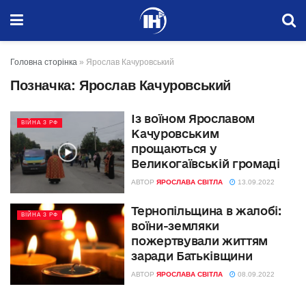
Головна сторінка
»
Ярослав Качуровський
Позначка:
Ярослав Качуровський
Із воїном Ярославом
ВІЙНА З РФ
Качуровським
прощаються у
Великогаївській громаді
АВТОР
ЯРОСЛАВА СВІТЛА
13.09.2022
Тернопільщина в жалобі:
ВІЙНА З РФ
воїни-земляки
пожертвували життям
заради Батьківщини
АВТОР
ЯРОСЛАВА СВІТЛА
08.09.2022