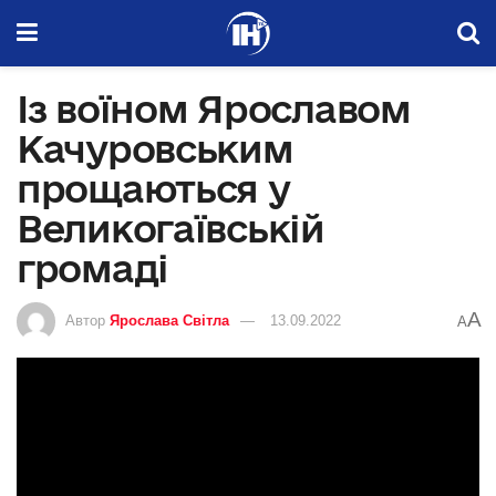
Із воїном Ярославом
Качуровським
прощаються у
Великогаївській
громаді
A
Автор
Ярослава Світла
13.09.2022
A