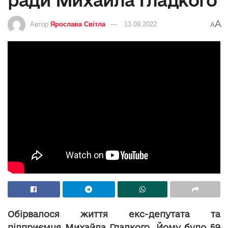
ради Михайла Гладкого
A
Автор
Ярослава Світла
13.09.2022
A
Обірвалося життя екс-депутата та
підприємця Михайла Гладкого. Йому було 59