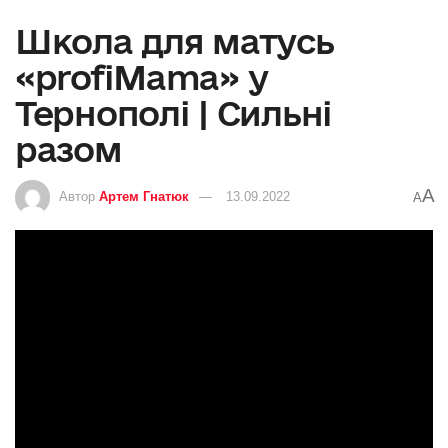
Школа для матусь
«profiMama» у
Тернополі | Сильні
разом
A
Автор
Артем Гнатюк
13.09.2022
A