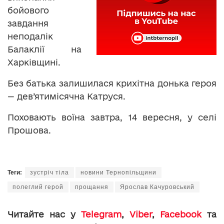
бойового
завдання
неподалік
Балаклії на
Харківщині.
Без батька залишилася крихітна донька героя
— дев’ятимісячна Катруся.
Поховають воїна завтра, 14 вересня, у селі
Прошова.
Теги:
зустріч тіла
новини Тернопільщини
полеглий герой
прощання
Ярослав Качуровський
Читайте нас у
Telegram
,
Viber
,
Facebook
та