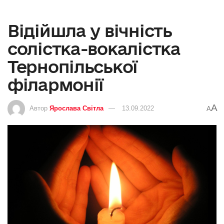
Відійшла у вічність
солістка-вокалістка
Тернопільської
філармонії
A
Автор
Ярослава Світла
13.09.2022
A