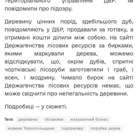
територіального управління ДБР. Їм
повідомили про підозру.
Деревину цінних порід, здебільшого дуб,
повідомляють у ДБР, продавали за готівку, а
отримані кошти ділили між собою. На сайті
Держагенства лісових ресурсів за бирками,
якими маркували дерева, можемо
відслідкувати, що, окрім дубів, спритні
чортківські лісоруби заготовляли і граб, і
ясен, і модрину. Чимало бирок на сайті
Держагенства лісових ресурсів немає, що
може свідчити про нелегальність деревини.
Подробиці — у сюжеті.
Теги:
деревина
лісівники
незаконний бізнес
новини Тернопільщини
підприємці
порубка дерев