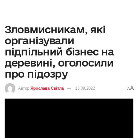
Зловмисникам, які
організували
підпільний бізнес на
деревині, оголосили
про підозру
A
Автор
Ярослава Світла
13.09.2022
A