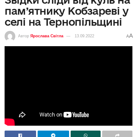
пам’ятнику Кобзареві у
селі на Тернопільщині
A
Автор
Ярослава Світла
13.09.2022
A