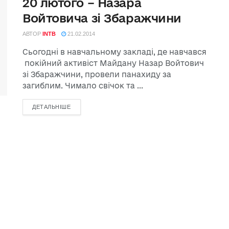
20 лютого – Назара
Войтовича зі Збаражчини
АВТОР
INTB
21.02.2014
Сьогодні в навчальному закладі, де навчався
покійний активіст Майдану Назар Войтович
зі Збаражчини, провели панахиду за
загиблим. Чимало свічок та ...
ДЕТАЛЬНІШЕ