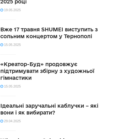
2025 році
19.05.2025
Вже 17 травня SHUMEI виступить з
сольним концертом у Тернополі
15.05.2025
«Креатор-Буд» продовжує
підтримувати збірну з художньої
гімнастики
15.05.2025
Ідеальні заручальні каблучки – які
вони і як вибирати?
29.04.2025