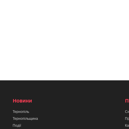
Новини
П
Тернопіль
Си
Тернопільщина
Пр
Події
Ка