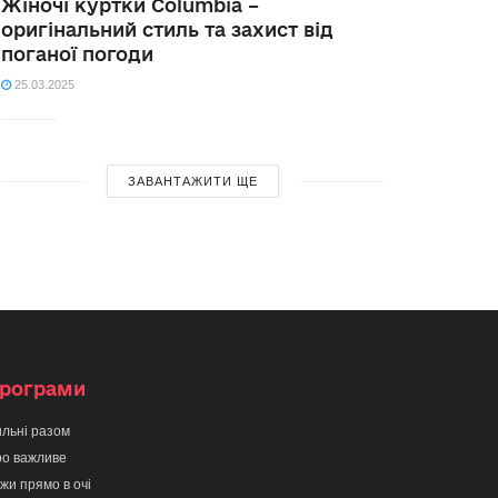
Жіночі куртки Columbia –
оригінальний стиль та захист від
поганої погоди
25.03.2025
ЗАВАНТАЖИТИ ЩЕ
рограми
льні разом
о важливе
жи прямо в очі