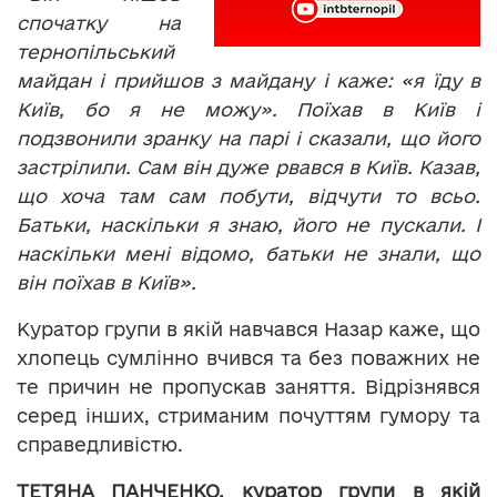
спочатку на
т
ернопільський
майдан і прийшов з майдану і каже: «я їду в
Київ, бо я не можу». Поїхав в Київ і
подзвонили зранку на парі і сказали, що його
застрілили. Сам він дуже рвався в Київ. Казав,
що хоча там сам побути, відчути то всьо.
Батьки, наскільки я знаю, його не пускали. І
наскільки мені відомо, батьки не знали, що
він поїхав в Київ».
Куратор групи в якій навчався Назар каже, що
хлопець сумлінно вчився та без поважних не
те причин не пропускав заняття. Відрізнявся
серед інших, стриманим почуттям гумору та
справедливістю.
ТЕТЯНА ПАНЧЕНКО, куратор групи в якій