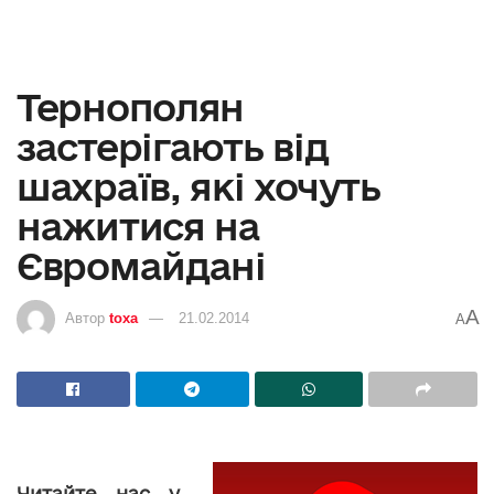
Тернополян
застерігають від
шахраїв, які хочуть
нажитися на
Євромайдані
A
Автор
toxa
21.02.2014
A
Читайте нас у