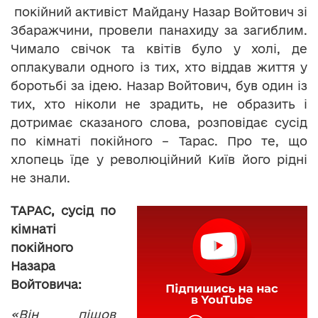
покійний активіст Майдану Назар Войтович зі
Збаражчини, провели панахиду за загиблим.
Чимало свічок та квітів було у холі, де
оплакували одного із тих, хто віддав життя у
боротьбі за ідею. Назар Войтович, був один із
тих, хто ніколи не зрадить, не образить і
дотримає сказаного слова, розповідає сусід
по кімнаті покійного – Тарас. Про те, що
хлопець їде у революційний Київ його рідні
не знали.
ТАРАС, сусід по
кімнаті
покійного
Назара
Войтовича:
«
Він пішов