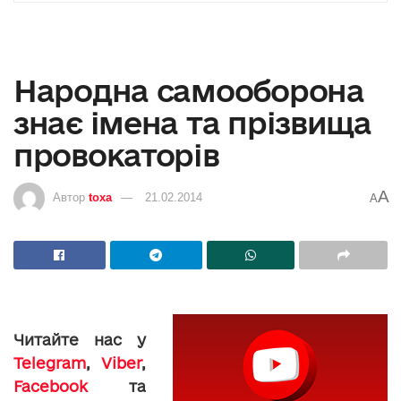
Народна самооборона
знає імена та прізвища
провокаторів
A
Автор
toxa
21.02.2014
A
Читайте нас у
Telegram
,
Viber
,
Facebook
та