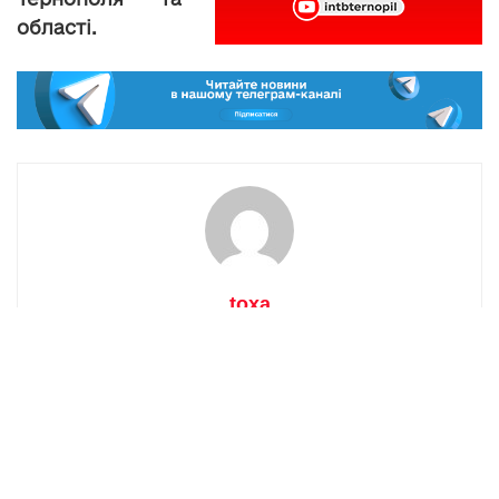
області.
toxa