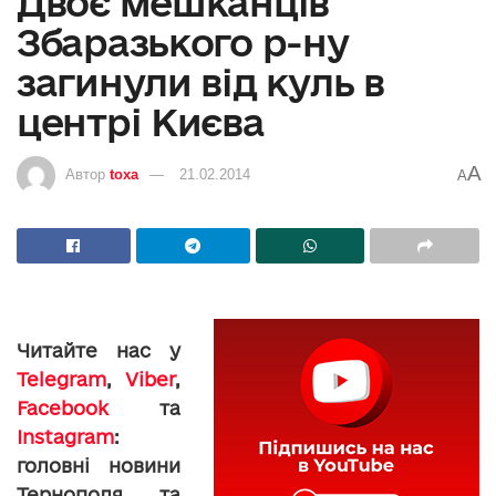
Двоє мешканців
Збаразького р-ну
загинули від куль в
центрі Києва
A
Автор
toxa
21.02.2014
A
Читайте нас у
Telegram
,
Viber
,
Facebook
та
Instagram
:
головні новини
Тернополя та