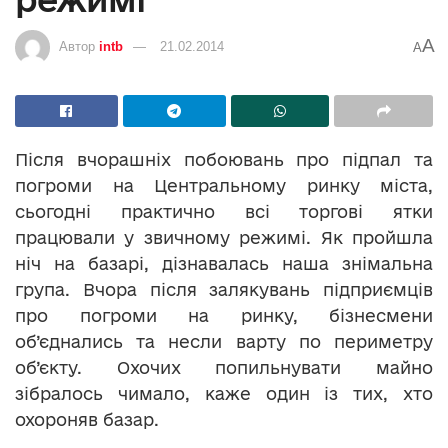
A
Автор
intb
21.02.2014
A
Після вчорашніх побоювань про підпал та
погроми на Центральному ринку міста,
сьогодні практично всі торгові ятки
працювали у звичному режимі. Як пройшла
ніч на базарі, дізнавалась наша знімальна
група. Вчора після залякувань підприємців
про погроми на ринку, бізнесмени
об’єднались та несли варту по периметру
об’єкту. Охочих попильнувати майно
зібралось чимало, каже один із тих, хто
охороняв базар.