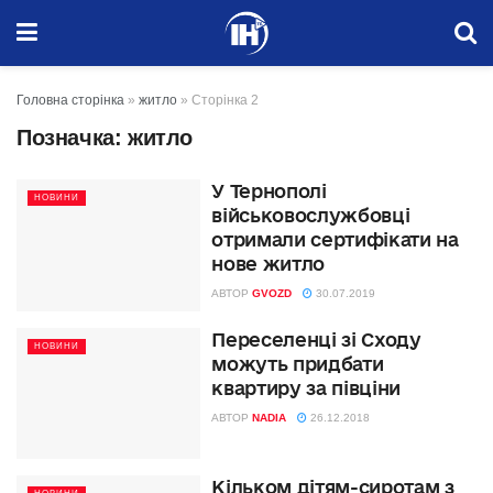
Головна сторінка
»
житло
»
Сторінка 2
Позначка:
житло
У Тернополі
НОВИНИ
військовослужбовці
отримали сертифікати на
нове житло
АВТОР
GVOZD
30.07.2019
Переселенці зі Сходу
НОВИНИ
можуть придбати
квартиру за півціни
АВТОР
NADIA
26.12.2018
Кільком дітям-сиротам з