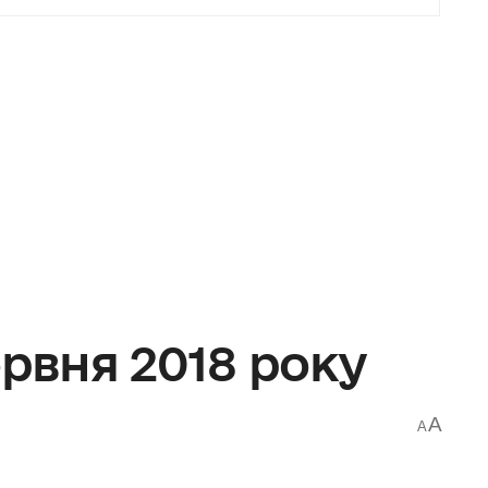
ервня 2018 року
A
A