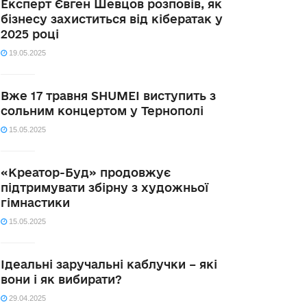
Експерт Євген Шевцов розповів, як
бізнесу захиститься від кібератак у
2025 році
19.05.2025
Вже 17 травня SHUMEI виступить з
сольним концертом у Тернополі
15.05.2025
«Креатор-Буд» продовжує
підтримувати збірну з художньої
гімнастики
15.05.2025
Ідеальні заручальні каблучки – які
вони і як вибирати?
29.04.2025