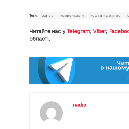
Теги:
житло
компенсація
кошти на житло
Читайте нас у
Telegram
,
Viber
,
Facebo
області.
nadia