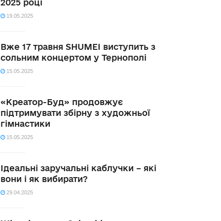
2025 році
19.05.2025
Вже 17 травня SHUMEI виступить з
сольним концертом у Тернополі
15.05.2025
«Креатор-Буд» продовжує
підтримувати збірну з художньої
гімнастики
15.05.2025
Ідеальні заручальні каблучки – які
вони і як вибирати?
29.04.2025