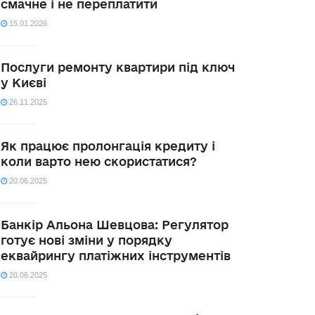
смачне і не переплатити
15.01.2026
Послуги ремонту квартири під ключ
у Києві
26.11.2025
Як працює пролонгація кредиту і
коли варто нею скористатися?
20.06.2025
Банкір Альона Шевцова: Регулятор
готує нові зміни у порядку
еквайрингу платіжних інструментів
20.06.2025