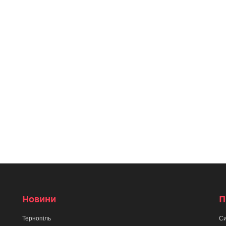
Новини
П
Тернопіль
Си