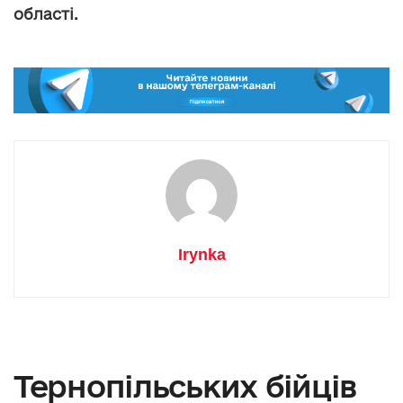
області.
Irynka
Тернопільських бійців