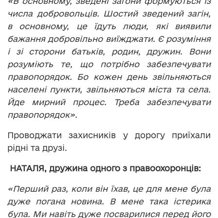
«В основному, зведені загони формуються із
числа добровольців. Шостий зведений загін,
в основному, це їдуть люди, які виявили
бажання добровільно виїжджати. Є розуміння
і зі сторони батьків, родин, дружин. Вони
розуміють те, що потрібно забезпечувати
правопорядок. Бо кожен день звільняються
населені пункти, звільняються міста та села.
Йде мирний процес. Треба забезпечувати
правопорядок».
Проводжати захисників у дорогу приїхали
рідні та друзі.
НАТАЛЯ, дружина одного з правоохоронців:
«Перший раз, коли він їхав, це для мене була
дуже погана новина. В мене така істерика
була. Ми навіть дуже посварилися перед його