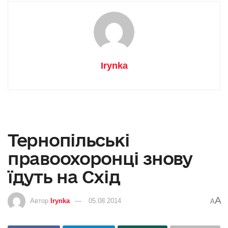
Irynka
Тернопільські
правоохоронці знову
їдуть на Схід
A
Автор
Irynka
05.08.2014
A