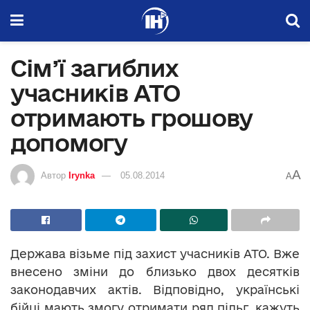
Сім’ї загиблих
учасників АТО
отримають грошову
допомогу
A
Автор
Irynka
05.08.2014
A
Держава візьме під захист учасників АТО. Вже
внесено зміни до близько двох десятків
законодавчих актів. Відповідно, українські
бійці мають змогу отримати ряд пільг, кажуть