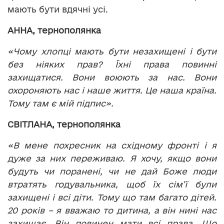
мають бути вдячні усі.
АННА, тернополянка
«Чому хлопці мають бути незахищені і бути
без ніяких прав? Їхні права повинні
захищатися. Вони воюють за нас. Вони
охороняють нас і наше життя. Це наша країна.
Тому там є мій підпис».
СВІ
Т
ЛАНА, тернополянка
«В мене похресник на східному фронті і я
дуже за них переживаю. Я хочу, якщо вони
будуть чи поранені, чи не дай Боже люди
втратять годувальника, щоб їх сім
’
ї були
захищені і всі діти. Тому що там багато дітей.
20 років – я вважаю то дитина, а він нині нас
захищає. Він повинен мати всі права. Що