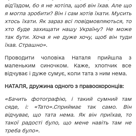
від’їздом, бо я не хотіла, щоб він їхав. Але що
я могла зробити? Він і сам хотів їхати. Мусить
хтось їхати. Як зараз всі повідмовляються, то
хто буде захищати нашу Україну? Не може
так бути. Хоча я не дуже хочу, щоб він туди
їхав. Страшно».
Проводити чоловіка Наталя прийшла з
маленьким синочком. Каже, хлопчик все
відчуває і дуже сумує, коли тата з ним нема.
НАТАЛЯ, дружина одного з правоохоронців:
«Бачить фотографію, і такий сумний там
сяде, і: «Тато».Сприймає так само. Він
відчуває, що тата нема. Як він приїхав, то
такої радості було, що мене навіть там не
треба було».