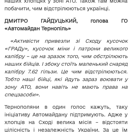
наших хлопцях у зоні АТО. Також там можна
побачити, чим відстрілюються українці.
ДМИТРО ГАЙДУЦЬКИЙ, голова ГО
«Автомайдан Тернопіль»
«Активісти привезли зі Сходу кусочок
«ГРАДу», кусочок міни і патрони великого
калібру – це на зразок того, чим обстрілюють
наших бійців. І збоку стоїть маленький снаряд
калібру 7.62 гільзи. Це чим відстрілюються.
Тобто наші бійці, які йдуть зараз воювати у
зону АТО, вони навіть не мають права на
спецзасоби».
Тернополяни в один голос кажуть, таку
ініціативу Автомайдану підтримують. Адже у
хлопців на Сході велика місія – відстояти
цілісність і незалежність України. За це їм