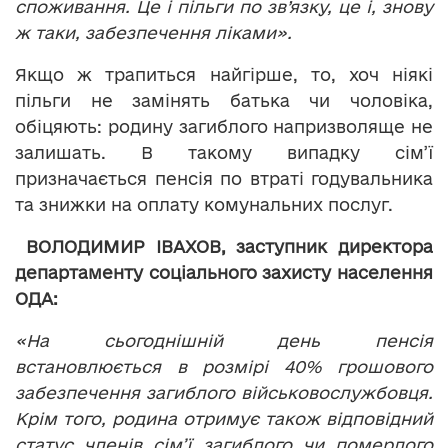
споживання. Це і пільги по зв’язку, це і, знову
ж таки, забезпечення ліками».
Якщо ж трапиться найгірше, то, хоч ніякі
пільги не замінять батька чи чоловіка,
обіцяють: родину загиблого напризволяще не
залишать. В такому випадку сім’ї
призначається пенсія по втраті годувальника
та знижки на оплату комунальних послуг.
ВОЛОДИМИР ІВАХОВ, заступник директора
департаменту соціального захисту населення
ОДА:
«На сьогоднішній день пенсія
встановлюється в розмірі 40% грошового
забезпечення загиблого військовослужбовця.
Крім того, родина отримує також відповідний
статус членів сім
’
ї загиблого чи померлого