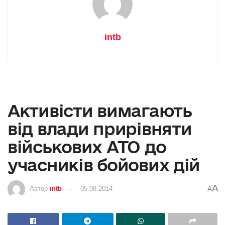
intb
Активісти вимагають
від влади прирівняти
військових АТО до
учасників бойових дій
A
Автор
intb
05.08.2014
A