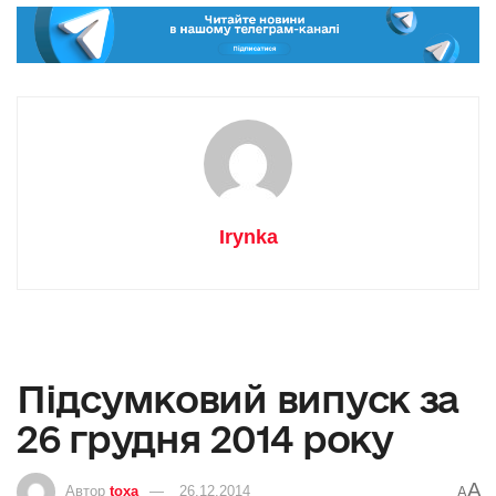
Irynka
Підсумковий випуск за
26 грудня 2014 року
A
Автор
toxa
26.12.2014
A