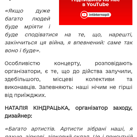
«Якщо дуже
багато людей
буде мріяти і
буде сподіватися на те, що, нарешті,
закінчиться ця війна, я впевнений: саме так
воно і буде».
Особливістю концерту, розповідають
організатори, є те, що до дійства залучили,
здебільшого, місцеві колективи та
виконавців. Запевняють: наші нічим не гірші
від приїжджих.
НАТАЛІЯ КІНДРАЦЬКА, організатор заходу,
дизайнер:
«Багато артистів. Артисти зібрані наші, я
рахую, зіркові, зірковий склад. Це і присутній