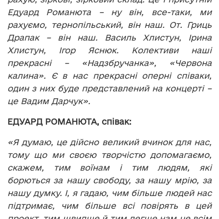
Едуард Романюта – ну він, все-таки, ми
рахуємо, тернопільський, він наш. От. Гриць
Драпак – він наш. Василь Хлистун, Ірина
Хлистун, Ігор Яснюк. Колективи наші
прекрасні – «Надзбручанка», «Червона
калина». Є в нас прекрасні оперні співаки,
один з них буде представлений на концерті –
це Вадим Дарчук».
ЕДУАРД РОМАНЮТА, співак:
«Я думаю, це дійсно великий вчинок для нас,
тому що ми своєю творчістю допомагаємо,
скажем, тим воїнам і тим людям, які
борються за нашу свободу, за нашу мрію, за
нашу думку. І, я гадаю, чим більше людей нас
підтримає, чим більше всі повірять в цей
проект, тим швидше й тим легше нам це всім