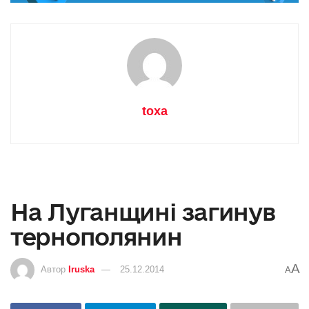
toxa
На Луганщині загинув
тернополянин
A
Автор
Iruska
25.12.2014
A