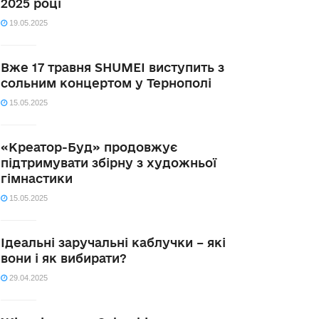
2025 році
19.05.2025
Вже 17 травня SHUMEI виступить з
сольним концертом у Тернополі
15.05.2025
«Креатор-Буд» продовжує
підтримувати збірну з художньої
гімнастики
15.05.2025
Ідеальні заручальні каблучки – які
вони і як вибирати?
29.04.2025