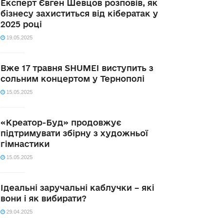
Експерт Євген Шевцов розповів, як
бізнесу захиститься від кібератак у
2025 році
19.05.2025
Вже 17 травня SHUMEI виступить з
сольним концертом у Тернополі
15.05.2025
«Креатор-Буд» продовжує
підтримувати збірну з художньої
гімнастики
15.05.2025
Ідеальні заручальні каблучки – які
вони і як вибирати?
29.04.2025