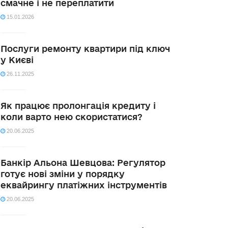
смачне і не переплатити
15.01.2026
Послуги ремонту квартири під ключ
у Києві
26.11.2025
Як працює пролонгація кредиту і
коли варто нею скористатися?
20.06.2025
Банкір Альона Шевцова: Регулятор
готує нові зміни у порядку
еквайрингу платіжних інструментів
20.06.2025