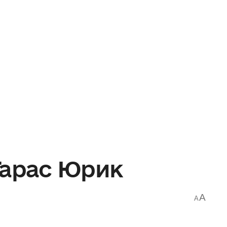
Тарас Юрик
A
A