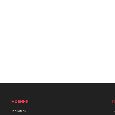
Новини
П
Тернопіль
Си