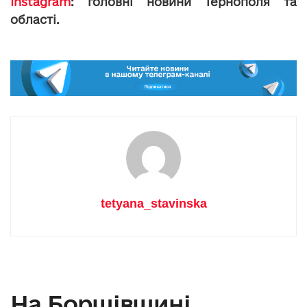
Instagram
: головні новини Тернополя та
області.
tetyana_stavinska
На Борщівщині