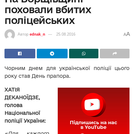
поховали вбитих
поліцейських
A
Автор
ednak_n
25.08.2016
A
Чорним днем для української поліції цього
року став День прапора.
ХАТІЯ
ДЕКАНОЇДЗЕ,
голова
Національної
поліції України:
«
Для каждого