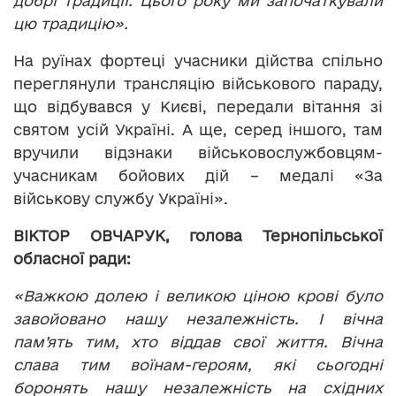
добрі традиції. Цього року ми започаткували
цю традицію».
На руїнах фортеці учасники дійства спільно
переглянули трансляцію військового параду,
що відбувався у Києві, передали вітання зі
святом усій Україні. А ще, серед іншого, там
вручили відзнаки військовослужбовцям-
учасникам бойових дій – медалі «За
військову службу Україні».
ВІКТОР ОВЧАРУК, голова Тернопільської
обласної ради:
«Важкою долею і великою ціною крові було
завойовано нашу незалежність. І вічна
пам’ять тим, хто віддав свої життя. Вічна
слава тим воїнам-героям, які сьогодні
боронять нашу незалежність на східних