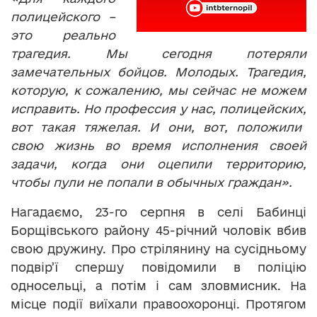
полицейского –
это реально
трагедия. Мы сегодня потеряли
замечательных бойцов. Молодых. Трагедия,
которую, к сожалению
,
мы сейчас не можем
исправить. Но профессия у нас, полицейских
,
вот такая тяжелая. И они, вот, положили
свою жизнь во время исполнения своей
задачи, когда они оцепили тер
р
иторию,
чтобы пули не попали в обычных граждан».
Нагадаємо, 23-го серпня в селі Бабинці
Борщівського району 45-річний чоловік вбив
свою дружину. Про стрілянину на сусідньому
подвір’ї спершу повідомили в поліцію
односельці, а потім і сам зловмисник. На
місце події виїхали правоохоронці. Протягом