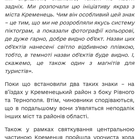
задніх. Ми розпочали цю ініціативу якраз з
міста Кременець. Чим він особливий цей знак
– це тим, що ми не розробляли якусь систему
піктограм, а показали фотографії кольорові,
де дуже гарно, добре видно об’єкт. Назви цих
об’єктів нанесені світло відбивною плівкою,
тобто, в темноті назви об’єктів буде видно. І,
скажемо, це також один з магнітів для
туристів».
Поки що встановили два таких знаки – на
в’їздах у Кременецький район з боку Рівного
та Тернополя. Втім, чиновники сподіваються,
що в подальшому вони з’являться неподалік
інших міст та районів області.
Також у рамках святкування центральною
частиною Кременця пройшла урочиста хода