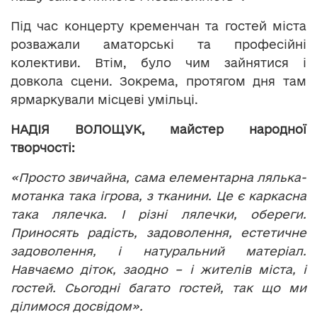
Під час концерту кременчан та гостей міста
розважали аматорські та професійні
колективи. Втім, було чим зайнятися і
довкола сцени. Зокрема, протягом дня там
ярмаркували місцеві умільці.
НАДІЯ ВОЛОЩУК, майстер народної
творчості:
«Просто звичайна, сама елементарна лялька-
мотанка така ігрова, з тканини. Це є каркасна
така лялечка. І різні лялечки, обереги.
Приносять радість, задоволення, естетичне
задоволення, і натуральний матеріал.
Навчаємо діток, заодно – і жителів міста, і
гостей. Сьогодні багато гостей, так що ми
ділимося досвідом».