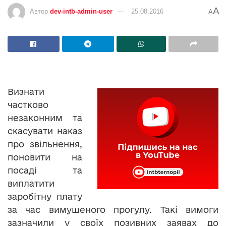
A
Автор
dev-intb-admin-user
25.08.2016
A
Визнати
частково
незаконним та
скасувати наказ
про звільнення,
поновити на
посаді та
виплатити
заробітну плату
за час вимушеного прогулу. Такі вимоги
зазначили у своїх позивних заявах до