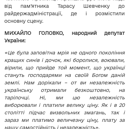
від пам’ятника Тарасу Шевченку до
райдержадміністрації, де і розмістили
основну сцену.
МИХАЙЛО ГОЛОВКО, народний депутат
України:
«Це була заповітна мрія не одного покоління
кращих синів і дочок, які боролися, воювали,
вірили, що прийде той момент, що українці
стануть господарями на своїй Богом даній
землі. Нам дорікали – от ви незалежність
українську отримали безкоштовно, на
тарілочці. Ні, ми цю незалежність
виборювали і платили велику ціну. Як і в 20
столітті підчас визвольних змагань, так і
зараз ми платимо величезну ціну, плату за
нашу самостійність і незалежність».