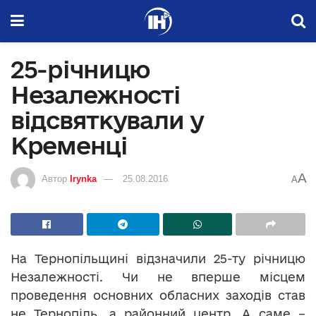
25-річницю
Незалежності
відсвяткували у
Кременці
A
Автор
Irynka
25.08.2016
A
На Тернопільщині відзначили 25-ту річницю
Незалежності. Чи не вперше місцем
проведення основних обласних заходів став
не Тернопіль, а районний центр. А саме –