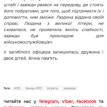
штабі і завжди рвався на передову, де стоять
його побратими, для того, щоб підтримати їх і
допомогти, чим зможе. Людина віддана своїй
справі, Людина з великої літери, не
сховалася, не проявляла якоїсь слабкості,
завжди був прикладом для
військовослужбовців».
У загиблого офіцера залишилась дружина і
двоє дітей. Вічна пам’ять.
Теги:
АТО
боєць АТО
втрата
загинув
Читайте нас у
Telegram
,
Viber
,
Facebook
та