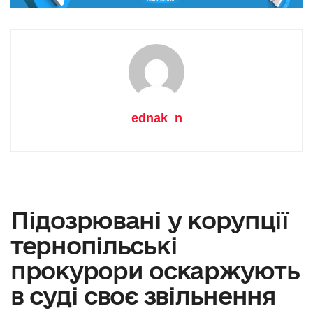
ednak_n
Підозрювані у корупції
тернопільські
прокурори оскаржують
в суді своє звільнення