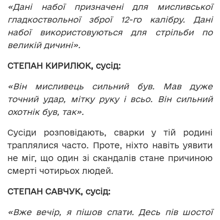
«Дані набої призначені для мисливської
гладкоствольної зброї 12-го калібру. Дані
набої використовуються для стрільби по
великій дичині».
СТЕПАН КИРИЛЮК, сусід:
«Він мисливець сильний був. Мав дуже
точний удар, мітку руку і всьо. Він сильний
охотнік був, так».
Сусіди розповідають, сварки у тій родині
траплялися часто. Проте, ніхто навіть уявити
не міг, що один зі скандалів стане причиною
смерті чотирьох людей.
СТЕПАН САВЧУК
,
сусід:
«Вже вечір, я пішов спати. Десь пів шостої