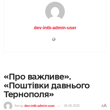
dev-intb-admin-user
«Про важливе».
«Поштівки давнього
Тернополя»
A
Автор
dev-intb-admin-user
28.09.2020
A