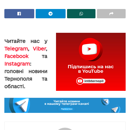
Читайте нас у
Telegram
,
Viber
,
Facebook
та
Instagram
:
головні новини
Тернополя та
області.