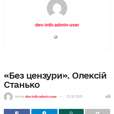
dev-intb-admin-user
«Без цензури». Олексій
Станько
A
Автор
dev-intb-admin-user
25.09.2020
A