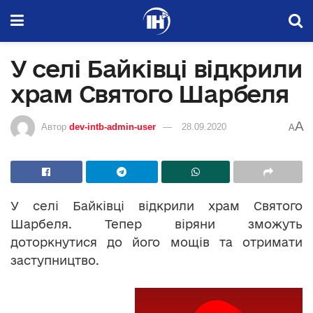
У селі Байківці відкрили
храм Святого Шарбеля
A
Автор
dev-intb-admin-user
28.09.2020
A
У селі Байківці відкрили храм Святого
Шарбеля. Тепер віряни зможуть
доторкнутися до його мощів та отримати
заступництво.