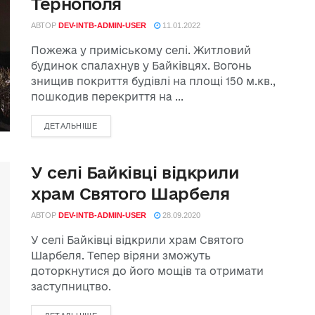
Тернополя
АВТОР
DEV-INTB-ADMIN-USER
11.01.2022
Пожежа у приміському селі. Житловий
будинок спалахнув у Байківцях. Вогонь
знищив покриття будівлі на площі 150 м.кв.,
пошкодив перекриття на ...
ДЕТАЛЬНІШЕ
У селі Байківці відкрили
храм Святого Шарбеля
АВТОР
DEV-INTB-ADMIN-USER
28.09.2020
У селі Байківці відкрили храм Святого
Шарбеля. Тепер віряни зможуть
доторкнутися до його мощів та отримати
заступництво.