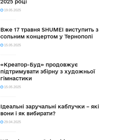
2025 році
19.05.2025
Вже 17 травня SHUMEI виступить з
сольним концертом у Тернополі
15.05.2025
«Креатор-Буд» продовжує
підтримувати збірну з художньої
гімнастики
15.05.2025
Ідеальні заручальні каблучки – які
вони і як вибирати?
29.04.2025