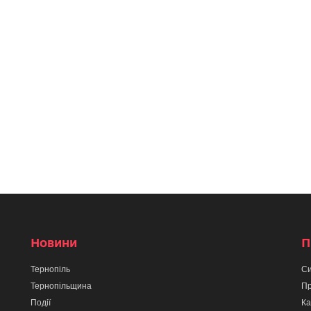
Новини
П
Тернопіль
Си
Тернопільщина
Пр
Події
Ка