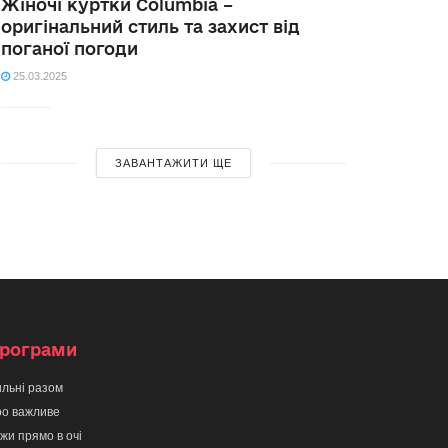
Жіночі куртки Columbia –
оригінальний стиль та захист від
поганої погоди
25.03.2025
ЗАВАНТАЖИТИ ЩЕ
рограми
льні разом
о важливе
жи прямо в очі